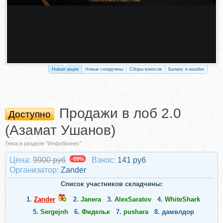
Новая акция
Новые складчины
Сборы взносов
Баланс и кешбек
Продажи в лоб 2.0
Доступно
(Азамат Ушанов)
Тема в разделе "Инфобизнес"
Цена:
9900 руб
-99%
Взнос:
141 руб
Организатор:
Zander
Список участников складчины:
1.
Zander
2.
Janera
3.
AlexSaratov
4.
WhiteShark
5.
Sergejnh
6.
Фидельк
7.
pushara
8.
дамвлдор