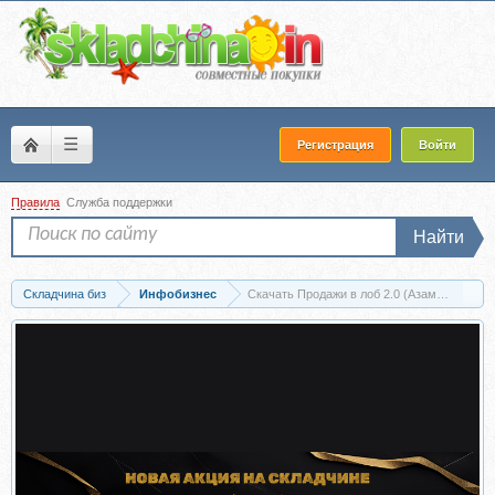
☰
Регистрация
Войти
Правила
Служба поддержки
Найти
Складчина биз
Инфобизнес
Скачать Продажи в лоб 2.0 (Азамат Ушанов