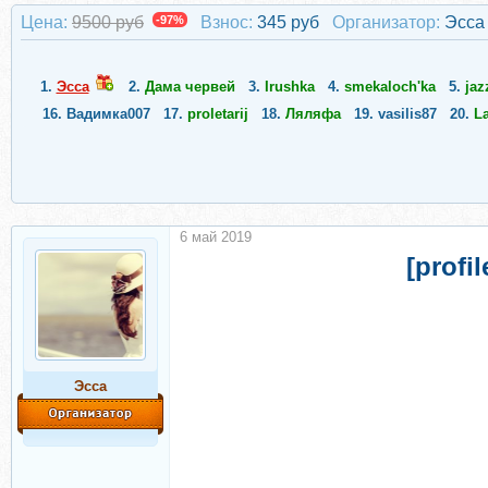
Цена:
9500 руб
-97%
Взнос:
345 руб
Организатор:
Эсса
1.
Эсса
2.
Дама червей
3.
Irushka
4.
smekaloch'ka
5.
jaz
16.
Вадимка007
17.
proletarij
18.
Ляляфа
19.
vasilis87
20.
La
6 май 2019
[prof
Эсса