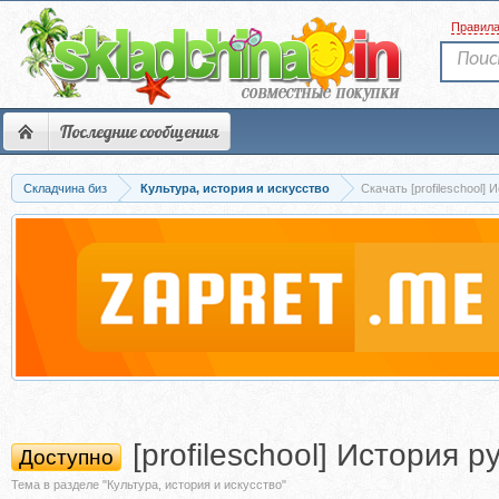
Правил
Последние сообщения
Складчина биз
Культура, история и искусство
[profileschool] История 
Доступно
Тема в разделе "Культура, история и искусство"