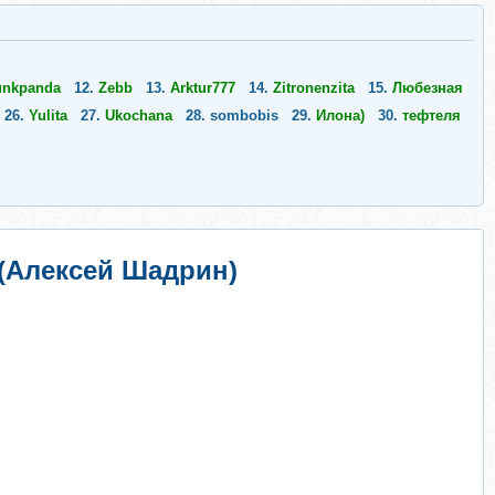
unkpanda
12.
Zebb
13.
Arktur777
14.
Zitronenzita
15.
Любезная
26.
Yulita
27.
Ukochana
28.
sombobis
29.
Илона)
30.
тефтеля
а (Алексей Шадрин)