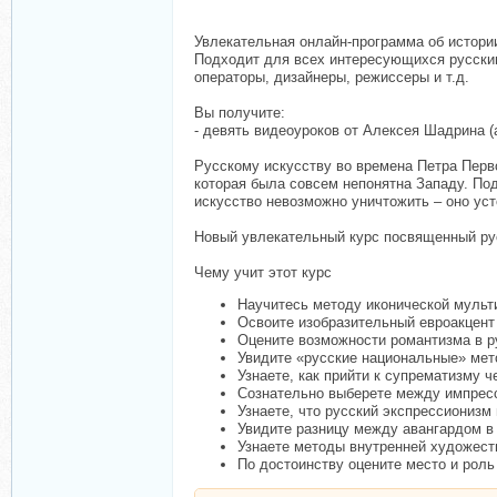
Увлекательная онлайн-программа об истории
Подходит для всех интересующихся русским
операторы, дизайнеры, режиссеры и т.д.
Вы получите:
- девять видеоуроков от Алексея Шадрина (а
Русскому искусству во времена Петра Перво
которая была совсем непонятна Западу. По
искусство невозможно уничтожить – оно усто
Новый увлекательный курс посвященный русс
Чему учит этот курс
Научитесь методу иконической мульт
Освоите изобразительный евроакцент
Оцените возможности романтизма в р
Увидите «русские национальные» мет
Узнаете, как прийти к супрематизму ч
Сознательно выберете между импрес
Узнаете, что русский экспрессионизм
Увидите разницу между авангардом в 
Узнаете методы внутренней художест
По достоинству оцените место и роль