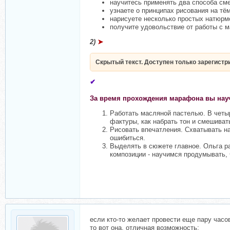
научитесь применять два способа сме
узнаете о принципах рисования на тё
нарисуете несколько простых натюрм
получите удовольствие от работы с 
2)
➤
Скрытый текст. Доступен только зарегист
✔
За время прохождения марафона вы нау
Работать масляной пастелью. В четыр
фактуры, как набрать тон и смешивать
Рисовать впечатления. Схватывать на
ошибиться.
Выделять в сюжете главное. Ольга ра
композиции - научимся продумывать,
если кто-то желает провести еще пару часо
то вот она, отличная возможность: