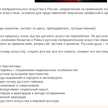
 изобразительного искусства в России, направленная на применение по
 искусством, особенно для представителей творческих профессий и про
рт-аналитик, эксперт по цвету, преподаватель, путешественник)
го пришлось очень быстро догонять искусство европейское. Но русское 
д влиянием Византии и Рима в русском изобразительном искусстве обра
яло во времена войн, репрессий, застоев и кризисов. Русская душа – эт
кому искусству, откроет для вас все его секреты, покажет его настоящ
и перспективы.
 барокко с сохранением национальных особенностей.
усском культурном пространстве.
оды выражения в портрете и автопортрете.
ерез логику русского пейзажа.
сионизмом и символизмом.
 всегда имеет социальный смысл.
образе и авангардом в методе отображения.
венной эмиграции.
 русского искусства в мировой культуре.