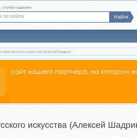
а
Служба поддержки
Найти
Скачать [profileschool] История русского искусства (Алексей Шадрин)
русского искусства (Алексей Шадри