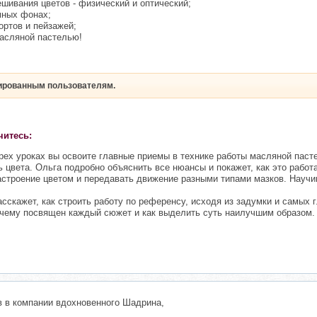
шивания цветов - физический и оптический;
мных фонах;
ортов и пейзажей;
масляной пастелью!
рированным пользователям.
читесь:
ех уроках вы освоите главные приемы в технике работы масляной пасте
 цвета. Ольга подробно объяснить все нюансы и покажет, как это работа
строение цветом и передавать движение разными типами мазков. Научим
сскажет, как строить работу по референсу, исходя из задумки и самых г
 чему посвящен каждый сюжет и как выделить суть наилучшим образом.
в в компании вдохновенного Шадрина,