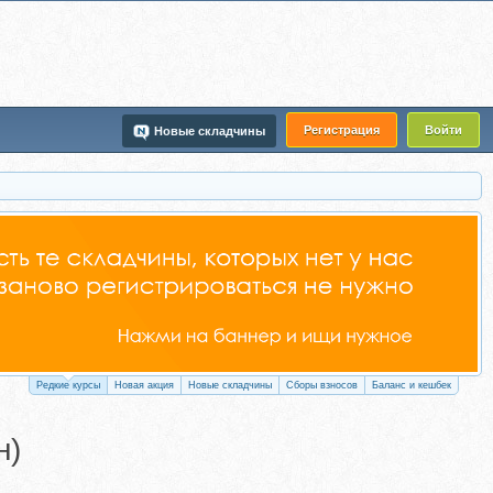
Регистрация
Войти
Новые складчины
Редкие курсы
Новая акция
Новые складчины
Сборы взносов
Баланс и кешбек
н)