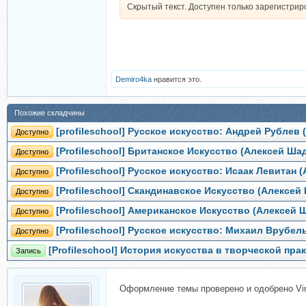
Скрытый текст. Доступен только зарегистри
Demiro4ka
нравится это.
Похожие складчины
[profileschool] Русское искусство: Андрей Рублев
Доступно
[Profileschool] Британское Искусство (Алексей Ша
Доступно
[Profileschool] Русское искусство: Исаак Левитан
Доступно
[Profileschool] Скандинавское Искусство (Алексей
Доступно
[Profileschool] Американское Искусство (Алексей 
Доступно
[Profileschool] Русское искусство: Михаил Врубел
Доступно
[Profileschool] История искусства в творческой пра
Запись
Оформление темы проверено и одобрено Vir