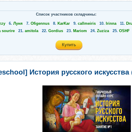
Список участников складчины:
zzy
6.
Луня
7.
Ofigennus
8.
KarKar
9.
callmeiris
10.
Irinna
11.
Dr
 sourire
21.
amitola
22.
Gordius
23.
Mariom
24.
Zuziza
25.
OSHF
Купить
ileschool] История русского искусств