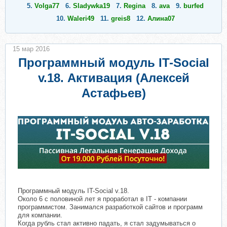
5.
Volga77
6.
Sladywka19
7.
Regina
8.
ava
9.
burfed
10.
Waleri49
11.
greis8
12.
Алина07
15 мар 2016
Программный модуль IT-Social
v.18. Активация (Алексей
Астафьев)
Программный модуль IT-Social v.18.
Около 6 с половиной лет я проработал в IT - компании
программистом. Занимался разработкой сайтов и программ
для компании.
Когда рубль стал активно падать, я стал задумываться о