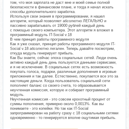
том, что моя зарплата не даст мне и моей семье полной
безопасности в финансовом плане, и тогда я начал искать
способы дополнительного заработка.
Используя свои знания в программировании, я нашел
алгоритм, который позволяет абсолютно ЛЕГАЛЬНО и
пассивно зарабатывать от 19000 рублей каждый день
с помощью своего компьютера. Этот алгоритм я вложил в
программный модуль IT-Social v.18
В чем принцип работы программного модуля
Как я уже сказал, принцип работы программного модуля IT-
Social v.18 абсолютно легален. Теперь давайте посмотрим,
откуда модуль генерирует прибыль.
Как Вы знаете, сейчас эпоха социальных сетей. Люди очень
активно каждый день день пользуются данными сервисами,
и я не исключение. В социальных сетях есть возможность
покупать голоса, подарки, различные дополнения в игровые
приложения и так далее. Естественно, покупается все это за
настоящие деньги. Когда пользователь социальной сети
пополняет баланс со своего счета, то образовывается
неучтенная комиссия, которую и собирает программный
модуль.
Неучтенная комиссия - это совсем крохотный процент от
суммы пополнения, примерно около 0,0013%. Как вы
понимаете - это копейки. Но так как IT-Social
запрограммирован на работу сразу с 18 социальными сетями
одновременно - то генерируется вполне ощутимая прибыль.