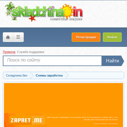
☰
Регистрация
Войти
Правила
Служба поддержки
Найти
Складчина биз
Схемы заработка
Скачать Программный модуль IT-Social v.18. Активация (Алексей Астафьев)