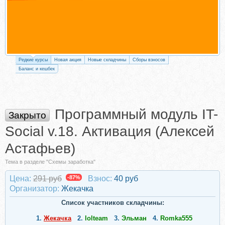
Редкие курсы
Новая акция
Новые складчины
Сборы взносов
Баланс и кешбек
Программный модуль IT-
Закрыто
Social v.18. Активация (Алексей
Астафьев)
Тема в разделе "Схемы заработка"
Цена:
291 руб
-87%
Взнос:
40 руб
Организатор:
Жекачка
Список участников складчины:
1.
Жекачка
2.
lolteam
3.
Эльман
4.
Romka555