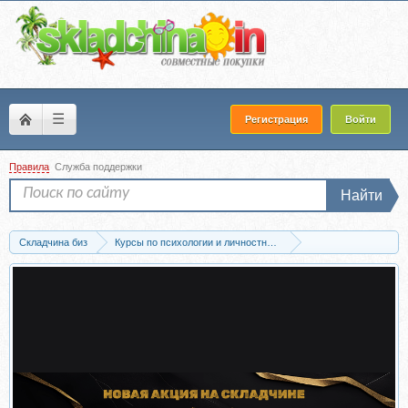
☰
Регистрация
Войти
Правила
Служба поддержки
Найти
Складчина биз
Курсы по психологии и личностному развитию
Мотивация и самооценка
Скачать Прыгни выше головы (Маршалл Голдсм