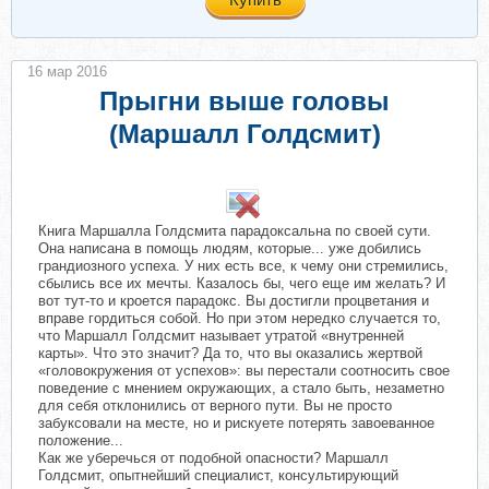
16 мар 2016
Прыгни выше головы
(Маршалл Голдсмит)
​
Книга Маршалла Голдсмита парадоксальна по своей сути.
Она написана в помощь людям, которые... уже добились
грандиозного успеха. У них есть все, к чему они стремились,
сбылись все их мечты. Казалось бы, чего еще им желать? И
вот тут-то и кроется парадокс. Вы достигли процветания и
вправе гордиться собой. Но при этом нередко случается то,
что Маршалл Голдсмит называет утратой «внутренней
карты». Что это значит? Да то, что вы оказались жертвой
«головокружения от успехов»: вы перестали соотносить свое
поведение с мнением окружающих, а стало быть, незаметно
для себя отклонились от верного пути. Вы не просто
забуксовали на месте, но и рискуете потерять завоеванное
положение...
Как же уберечься от подобной опасности? Маршалл
Голдсмит, опытнейший специалист, консультирующий