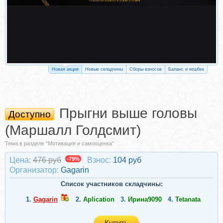
Новая акция
Новые складчины
Сборы взносов
Баланс и кешбек
Прыгни выше головы
Доступно
(Маршалл Голдсмит)
Тема в разделе "Мотивация и самооценка"
Цена:
476 руб
-79%
Взнос:
104 руб
Организатор:
Gagarin
Список участников складчины:
1.
Gagarin
2.
Aplication
3.
Ирина9090
4.
Tetanata
Купить