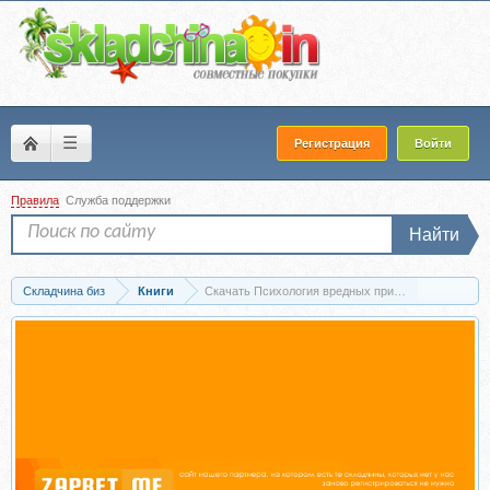
☰
Регистрация
Войти
Правила
Служба поддержки
Найти
Складчина биз
Книги
Скачать Психология вредных привычек (Ричард О