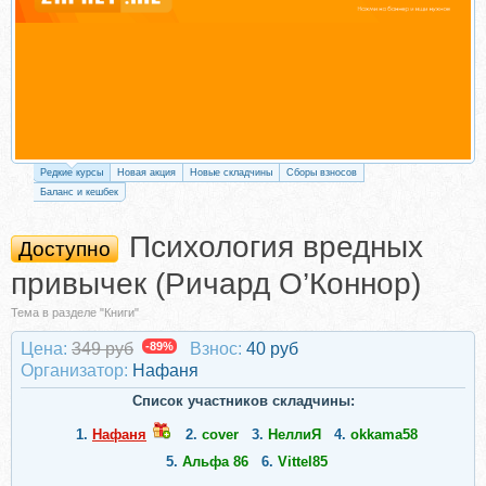
Редкие курсы
Новая акция
Новые складчины
Сборы взносов
Баланс и кешбек
Психология вредных
Доступно
привычек (Ричард О’Коннор)
Тема в разделе "Книги"
Цена:
349 руб
-89%
Взнос:
40 руб
Организатор:
Нафаня
Список участников складчины:
1.
Нафаня
2.
cover
3.
НеллиЯ
4.
okkama58
5.
Альфа 86
6.
Vittel85