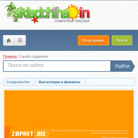
☰
Регистрация
Войти
Правила
Служба поддержки
Найти
Складчина биз
Бухгалтерия и финансы
Скачать Работа с деньгами. Сквозь кризис без потерь (Наталья Закхайм)