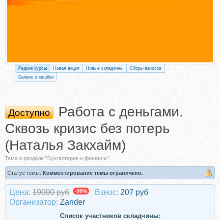
Редкие курсы
Новая акция
Новые складчины
Сборы взносов
Баланс и кешбек
Работа с деньгами.
Доступно
Сквозь кризис без потерь
(Наталья Закхайм)
Тема в разделе "Бухгалтерия и финансы"
Статус темы:
Комментирование темы ограничено.
Цена:
19000 руб
-99%
Взнос:
207 руб
Организатор:
Zander
Список участников складчины: