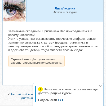
ЛисаЛисичка
Активный складчик
Уважаемые складчики! Приглашаю Вас присоединиться к
новому интенсиву!
Хотите узнать, как организовать творческие и эффективные
занятия по англ.языку с детьми (вводить грамматику и
лексику интересным способом, внедрять яркие ролевые игры
и вдохновлять детей), тогда милости просим сюда:
Скрытый текст. Доступен только
зарегистрированным пользователям.
На короткое время рассказываем где
достать
редкие курсы
<
Английский в комиксах (Марина Поповец)
|
Английский язык.
Дистанционный курс, 2014 (Олег Матвеев)
>
Подробности
ТУТ