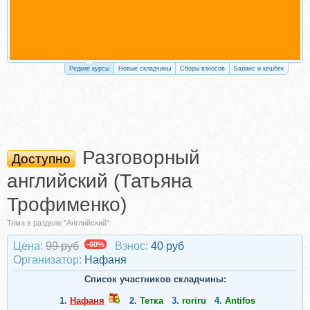
Редкие курсы
Новые складчины
Сборы взносов
Баланс и кешбек
Разговорный
Доступно
английский (Татьяна
Трофименко)
Тема в разделе "Английский"
Цена:
99 руб
-60%
Взнос:
40 руб
Организатор:
Нафаня
Список участников складчины:
1.
Нафаня
2.
Тетка
3.
roriru
4.
Antifos