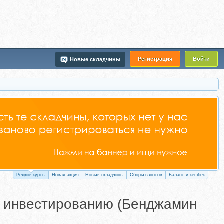
Регистрация
Войти
Новые складчины
Редкие курсы
Новая акция
Новые складчины
Сборы взносов
Баланс и кешбек
у инвестированию (Бенджамин