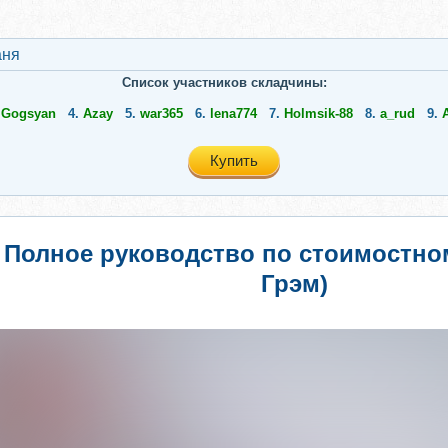
ня
Список участников складчины:
.
Gogsyan
4.
Azay
5.
war365
6.
lena774
7.
Holmsik-88
8.
a_rud
9.
Купить
 Полное руководство по стоимостн
Грэм)