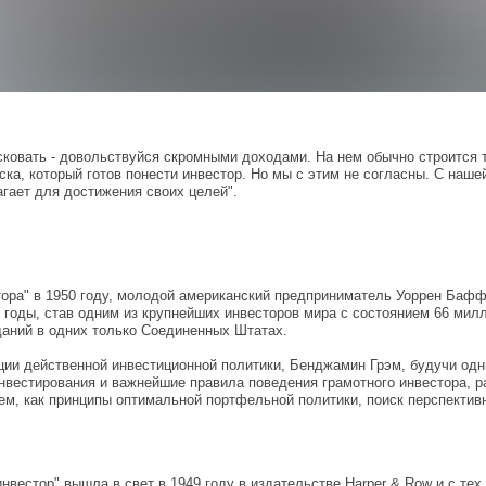
сковать - довольствуйся скромными доходами. На нем обычно строится 
ска, который готов понести инвестор. Но мы с этим не согласны. С наше
гает для достижения своих целей".
ора" в 1950 году, молодой американский предприниматель Уоррен Баффе
я годы, став одним из крупнейших инвесторов мира с состоянием 66 ми
даний в одних только Соединенных Штатах.
ации действенной инвестиционной политики, Бенджамин Грэм, будучи одн
вестирования и важнейшие правила поведения грамотного инвестора, ра
ем, как принципы оптимальной портфельной политики, поиск перспектив
вестор" вышла в свет в 1949 году в издательстве Harper & Row и с тех