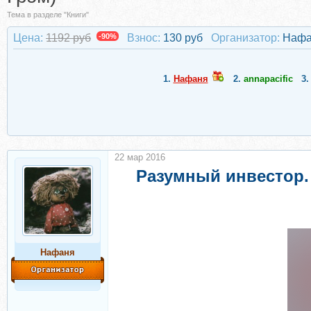
Тема в разделе "Книги"
Цена:
1192 руб
-90%
Взнос:
130 руб
Организатор:
Нафа
1.
Нафаня
2.
annapacific
3
22 мар 2016
Разумный инвестор.
Нафаня