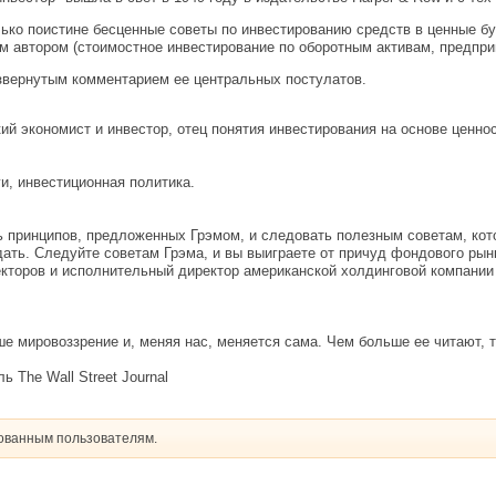
лько поистине бесценные советы по инвестированию средств в ценные бу
м автором (стоимостное инвестирование по оборотным активам, предпри
азвернутым комментарием ее центральных постулатов.
й экономист и инвестор, отец понятия инвестирования на основе ценнос
и, инвестиционная политика.
 принципов, предложенных Грэмом, и следовать полезным советам, которы
дать. Следуйте советам Грэма, и вы выиграете от причуд фондового рынка
кторов и исполнительный директор американской холдинговой компании 
ше мировоззрение и, меняя нас, меняется сама. Чем больше ее читают, т
 The Wall Street Journal
рованным пользователям.