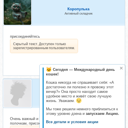
Коропулька
Активный складчик
присоединяйтесь
Скрытый текст. Доступен только
зарегистрированным пользователям.
Сегодня — Международный день
кошек!
Кошка никогда не спрашивает себя: «А
достаточно ли полезно я провожу этот
ГаЛа2018
вечер?» Она просто находит самое
удобное место и живёт свою лучшую
Складчик
жизнь. Уважаем.
Мы тоже решили немного приблизиться к
этому уровню дзена и
запускаем Акцию.
Очень важный и полезный курс про ПРИКОРМ! Всё по
Все детали и условия акции
полочкам, присоединяйтесь! Уменьшим взнос, сбор открыт!