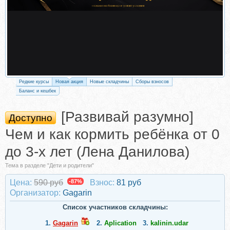
Редкие курсы
Новая акция
Новые складчины
Сборы взносов
Баланс и кешбек
[Развивай разумно]
Доступно
Чем и как кормить ребёнка от 0
до 3-х лет (Лена Данилова)
Тема в разделе "Дети и родители"
Цена:
590 руб
-87%
Взнос:
81 руб
Организатор:
Gagarin
Список участников складчины:
1.
Gagarin
2.
Aplication
3.
kalinin.udar