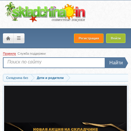
☰
Регистрация
Войти
Правила
Служба поддержки
Найти
Складчина биз
Дети и родители
Скачать [Развивай разумно] Чем и как кормить ребёнка от 0 до 3-х лет (Лена...