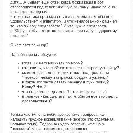
дитя... А бывает ещё хуже: когда ложки каши в рот
отправляются под телевизионную рекламу, иначе ребёнок
останется голодным!
Как же всё-таки организовать жизнь малыша, чтобы он с
удовольствием и аппетитом, и что немаловажно - сам - ел
то, что вы ему предлагаете? И что нужно предлагать
ребёнку, чтобы с детства воспитать привычку к здоровому
питанию?
О чём этот вебинар?
На вебинаре мы обсудим:
когда и с чего начинать прикорм?
как понять, что ребёнок готов есть "взрослую" пищу?
сколько раз в день кормить малыша, делать ли
"перекус" между завтраком, обедом и ужином?
в каком возрасте давать ребёнку в руки ложку?
Вилку? Нож?
что непременно должно быть в меню малыша?
и главное - как сделать так, чтобы он всё это съел с
удовольствием?
Только частично на вебинаре коснёмся вопроса, как
наладить грудное вскармливание (всё же это отдельная,
большая тема). Подробно будем говорить именно о
"взрослом" меню взрослеющего человека.