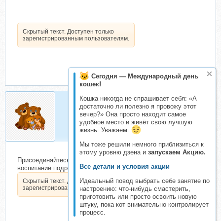
Скрытый текст. Доступен только
зарегистрированным пользователям.
Сегодня — Международный день
кошек!
Кошка никогда не спрашивает себя: «А
достаточно ли полезно я провожу этот
Маша и медведи
вечер?» Она просто находит самое
Активный складчик
удобное место и живёт свою лучшую
жизнь. Уважаем.
Мы тоже решили немного приблизиться к
этому уровню дзена и
запускаем Акцию.
Присоединяйтесь к складчине Первая любовь и половое
Все детали и условия акции
воспитание подростков
Идеальный повод выбрать себе занятие по
Скрытый текст. Доступен только
зарегистрированным пользователям.
настроению: что-нибудь смастерить,
приготовить или просто освоить новую
штуку, пока кот внимательно контролирует
процесс.