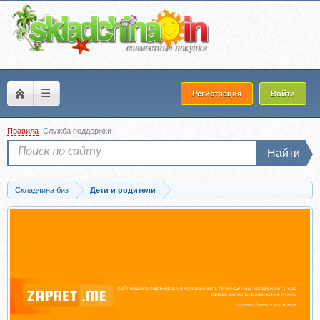
☰
Регистрация
Войти
Правила
Служба поддержки
Найти
Складчина биз
Дети и родители
Скачать Ребенок от 8 до 13 лет: самый трудный возраст (Лариса Суркова)