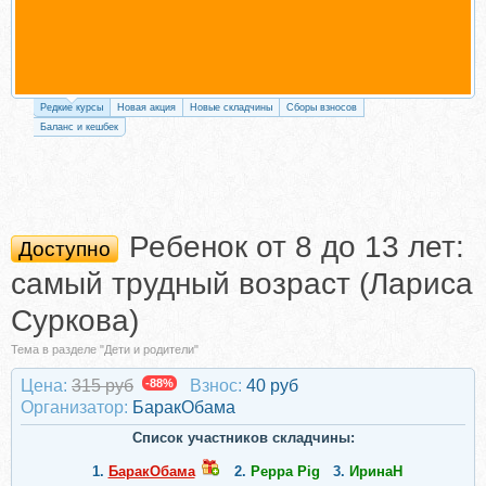
Редкие курсы
Новая акция
Новые складчины
Сборы взносов
Баланс и кешбек
Ребенок от 8 до 13 лет:
Доступно
самый трудный возраст (Лариса
Суркова)
Тема в разделе "Дети и родители"
Цена:
315 руб
-88%
Взнос:
40 руб
Организатор:
БаракОбама
Список участников складчины:
1.
БаракОбама
2.
Peppa Pig
3.
ИринаН