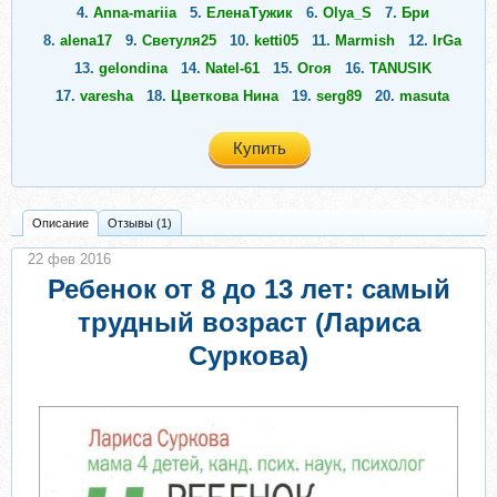
4.
Anna-mariia
5.
ЕленаТужик
6.
Olya_S
7.
Бри
8.
alena17
9.
Светуля25
10.
ketti05
11.
Marmish
12.
IrGa
13.
gelondina
14.
Natel-61
15.
Огоя
16.
TANUSIK
17.
varesha
18.
Цветкова Нина
19.
serg89
20.
masuta
Купить
Описание
Отзывы (1)
22 фев 2016
Ребенок от 8 до 13 лет: самый
трудный возраст (Лариса
Суркова)