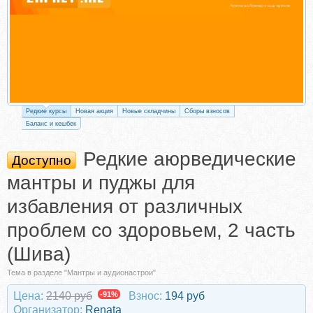
Редкие курсы
Новая акция
Новые складчины
Сборы взносов
Баланс и кешбек
Редкие аюрведические
Доступно
мантры и пуджы для
избавления от различных
проблем со здоровьем, 2 часть
(Шива)
Тема в разделе "Мантры и аудионастрои"
Цена:
2140 руб
-91%
Взнос:
194 руб
Организатор:
Renata