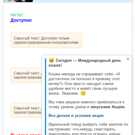
гость!
Доступно
Скрытый текст. Доступен только
зарегистрированным пользователям.
Сегодня — Международный день
кошек!
Скрытый текст. Доступен только
Кошка никогда не спрашивает себя: «А
зарегистрированным пользователям.
достаточно ли полезно я провожу этот
вечер?» Она просто находит самое
удобное место и живёт свою лучшую
жизнь. Уважаем.
Мы тоже решили немного приблизиться к
этому уровню дзена и
запускаем Акцию.
Скрытый текст. Доступен только
зарегистрированным пользователям.
Все детали и условия акции
Идеальный повод выбрать себе занятие по
настроению: что-нибудь смастерить,
приготовить или просто освоить новую