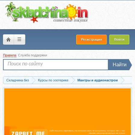
☰
Регистрация
Войти
Правила
Служба поддержки
Найти
Складчина биз
Курсы по эзотерике
Мантры и аудионастрои
Скачать Редкие аюрведические мантры и пуджы для избавления от различных...