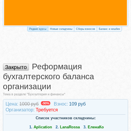
Редкие курсы
Новые складчины
Сборы взносов
Баланс и кешбек
Реформация
Закрыто
бухгалтерского баланса
организации
Тема в разделе "Бухгалтерия и финансы"
Цена:
1000 руб
-90%
Взнос:
109 руб
Организатор:
Требуется
Список участников складчины:
1.
Aplication
2.
LanaRossa
3.
ЕленаКо