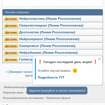
Похожие складчины
Нейропластика (Ленни Россоловски)
Доступно
Сверхпотенциал (Ленни Россоловски)
Доступно
Долголетие (Ленни Россоловски)
Доступно
Нейрозеркало (Ленни Россоловски)
Доступно
Синхромозг (Ленни Россоловски)
Доступно
Нейробаланс (Ленни Россоловски)
Доступно
Гипнотранс (Ленни Россоловски)
Доступно
Сегодня последний день акции!
Успейте поучаствовать.
<
[Империя технологий] Снайпер (Денис Чернов)
|
Нейроматрица,
третий уровень (Ленни Россоловски)
>
Подробности ТУТ
Мобильная версия
Зарегистрируйся и начни экономить!
Обратная связь
Политика конфиденциальности
Пользовательское соглашение
Публичная оферта