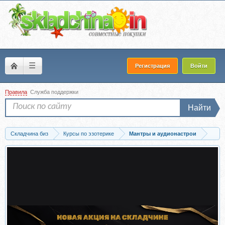
☰
Регистрация
Войти
Правила
Служба поддержки
Найти
Складчина биз
Курсы по эзотерике
Мантры и аудионастрои
Скачать Регенерация (Ленни Россоловски)