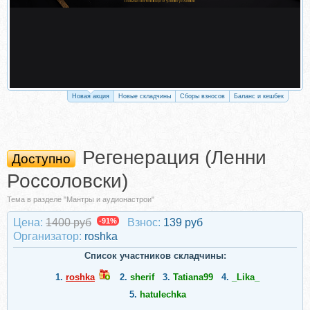
Новая акция
Новые складчины
Сборы взносов
Баланс и кешбек
Регенерация (Ленни
Доступно
Россоловски)
Тема в разделе "Мантры и аудионастрои"
Цена:
1400 руб
-91%
Взнос:
139 руб
Организатор:
roshka
Список участников складчины:
1.
roshka
2.
sherif
3.
Tatiana99
4.
_Lika_
5.
hatulechka