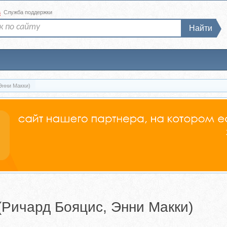
а
Служба поддержки
Найти
Энни Макки)
(Ричард Бояцис, Энни Макки)