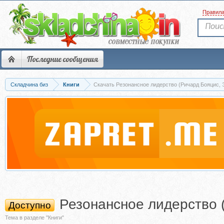
Правил
Последние сообщения
Складчина биз
Книги
Скачать Резонансное лидерство (Ричард Бояцис, 
Резонансное лидерство 
Доступно
Тема в разделе "Книги"