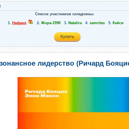
я
Список участников складчины:
1.
Нафаня
2.
Жора-1998
3.
Natalira
4.
samritas
5.
Кейси
Купить
зонансное лидерство (Ричард Бояцис