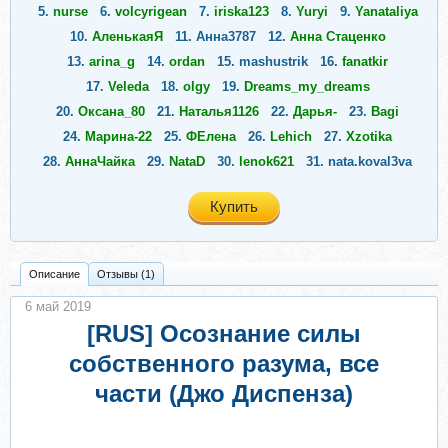
5.
nurse
6.
volcyrigean
7.
iriska123
8.
Yuryi
9.
Yanataliya
10.
АленькаяЯ
11.
Анна3787
12.
Анна Стаценко
13.
arina_g
14.
ordan
15.
mashustrik
16.
fanatkir
17.
Veleda
18.
olgy
19.
Dreams_my_dreams
20.
Оксана_80
21.
Наталья1126
22.
Дарья-
23.
Bagi
24.
Марина-22
25.
ФЕлена
26.
Lehich
27.
Xzotika
28.
АннаЧайка
29.
NataD
30.
lenok621
31.
nata.koval3va
32.
Лилу9
33.
Лиса88
34.
Максимqwerty
35.
Ромашка 777
Купить
Описание
Отзывы (1)
6 май 2019
[RUS] Осознание силы
собственного разума, все
части (Джо Диспенза)