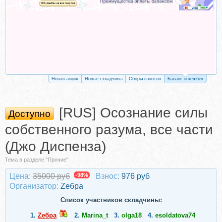
Новая акция
Новые складчины
Сборы взносов
Баланс и кешбек
[RUS] Осознание силы
Доступно
собственного разума, все части
(Джо Диспенза)
Тема в разделе "Прочие"
Цена:
35000 руб
-98%
Взнос:
976 руб
Организатор:
Zебра
Список участников складчины:
1.
Zебра
2.
Marina_t
3.
olga18
4.
esoldatova74