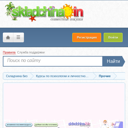
☰
Регистрация
Войти
Правила
Служба поддержки
Найти
Складчина биз
Курсы по психологии и личностному развитию
Прочие
Скачать [RUS] Осознание силы собственного разума, все части (Джо Диспенза)