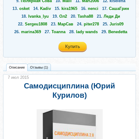
9.
Полярная Сова
10.
Malll
11.
Mari2006
12.
kiselena
13.
osket
14.
Kadiv
15.
kira1965
16.
nenci
17.
СашаГрин
18.
Ivanka_lyu
19.
Ол2
20.
Tasha88
21.
Леди Ди
22.
Sergeu1808
23.
МарСав
24.
piter278
25.
Juris09
26.
marina369
27.
Toanna
28.
lady wands
29.
Benedetta
Купить
Описание
Отзывы (1)
7 июл 2015
Самодисциплина (Юрий
Курилов)