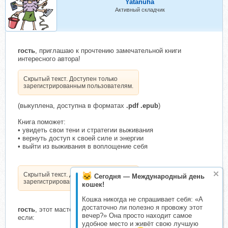
Yatanuha
Активный складчик
гость
, приглашаю к прочтению замечательной книги
интересного автора!
Скрытый текст. Доступен только
зарегистрированным пользователям.
(выкуплена, доступна в форматах
.pdf .epub
)
Книга поможет:
• увидеть свои тени и стратегии выживания
• вернуть доступ к своей силе и энергии
• выйти из выживания в воплощение себя
Скрытый текст. Доступен только
Сегодня — Международный день
зарегистрированным пользователям.
кошек!
Кошка никогда не спрашивает себя: «А
достаточно ли полезно я провожу этот
гость
, этот мастер–класс принесёт тебе максимум пользы,
вечер?» Она просто находит самое
если:
удобное место и живёт свою лучшую