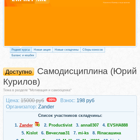
Редкие курсы
Новая акция
Новые складчины
Сборы взносов
Баланс и кешбек
Самодисциплина (Юрий
Доступно
Курилов)
Тема в разделе "Мотивация и самооценка"
Цена:
15000 руб
-99%
Взнос:
198 руб
Организатор:
Zander
Список участников складчины:
1.
Zander
2.
Productivist
3.
anna0307
4.
EVSHA888
5.
Kislot
6.
Вячеслав31
7.
mi-ks
8.
Rinaсашина