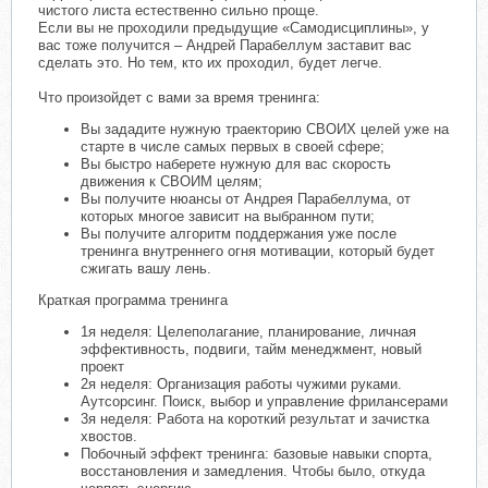
чистого листа естественно сильно проще.
Если вы не проходили предыдущие «Самодисциплины», у
вас тоже получится – Андрей Парабеллум заставит вас
сделать это. Но тем, кто их проходил, будет легче.
Что произойдет с вами за время тренинга:
Вы зададите нужную траекторию СВОИХ целей уже на
старте в числе самых первых в своей сфере;
Вы быстро наберете нужную для вас скорость
движения к СВОИМ целям;
Вы получите нюансы от Андрея Парабеллума, от
которых многое зависит на выбранном пути;
Вы получите алгоритм поддержания уже после
тренинга внутреннего огня мотивации, который будет
сжигать вашу лень.
Краткая программа тренинга
1я неделя: Целеполагание, планирование, личная
эффективность, подвиги, тайм менеджмент, новый
проект
2я неделя: Организация работы чужими руками.
Аутсорсинг. Поиск, выбор и управление фрилансерами
3я неделя: Работа на короткий результат и зачистка
хвостов.
Побочный эффект тренинга: базовые навыки спорта,
восстановления и замедления. Чтобы было, откуда