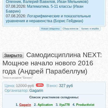
Олехник, Валерий Вавилов, Иван Мельников)
07.08.2026:
Математика. 5-11 классы (Иван
Баврин)
07.08.2026:
Логарифмические и показательные
уравнения и неравенства (Борис Гейдман)
Новые складчины
Сборы взносов
Баланс и кешбек
Самодисциплина NEXT:
Закрыто
Мощное начало нового 2016
года (Андрей Парабеллум)
Тема в разделе "Бизнес"
Цена:
12000 руб
-98%
Взнос:
327 руб
Организатор:
Gagarin
Список участников складчины:
1.
Gagarin
2.
Aplication
3.
ilya778
4.
Productivist