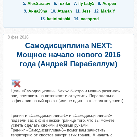
5.
AlexSaratov
6.
ruzike
7.
fly-lady5
8.
Астрея
9.
Анна29na
10.
Ataman
11.
Jess
12.
Maria Y
13.
katinimishki
14.
nachprod
8 фев 2016
Самодисциплина NEXT:
Мощное начало нового 2016
года (Андрей Парабеллум)
Цель «Самодисциплины Next»: быстро и мощно разогнать
вас, поставить на автопилот и отпустить. Параллельно
зафиналив новый проект (или не один – кто сколько успеет).
Тренинги «Самодисциплина-1» и «Самодисциплина-2»
подвели вас к физической границе того, что вы можете
успеть сделать своими и чужими руками.
Тренинг «Самодисциплина-3» помог вам зачистить
территорию от хвостов внутри этих границ. А начать с