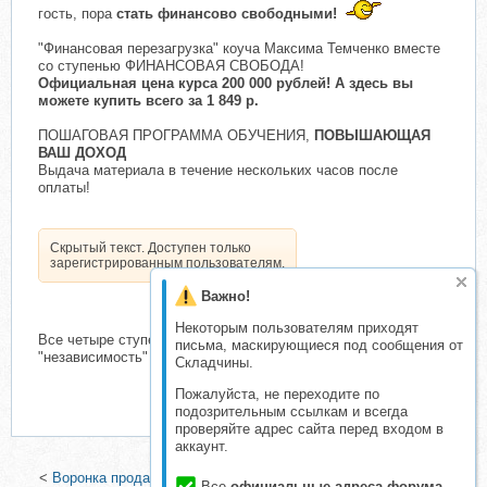
гость, пора
стать финансово свободными!
"Финансовая перезагрузка" коуча Максима Темченко вместе
со ступенью ФИНАНСОВАЯ СВОБОДА!
Официальная цена курса 200 000 рублей! А здесь вы
можете купить всего за 1 849 р.
ПОШАГОВАЯ ПРОГРАММА ОБУЧЕНИЯ,
ПОВЫШАЮЩАЯ
ВАШ ДОХОД
Выдача материала в течение нескольких часов после
оплаты!
Скрытый текст. Доступен только
зарегистрированным пользователям.
Важно!
Некоторым пользователям приходят
Все четыре ступени: "безопасность", "стабильность",
письма, маскирующиеся под сообщения от
"независимость" и "свобода"!
Складчины.
Пожалуйста, не переходите по
подозрительным ссылкам и всегда
проверяйте адрес сайта перед входом в
аккаунт.
<
Воронка продаж 4.0 (2014)
|
Эффективная методика набора
Все
официальные адреса форума