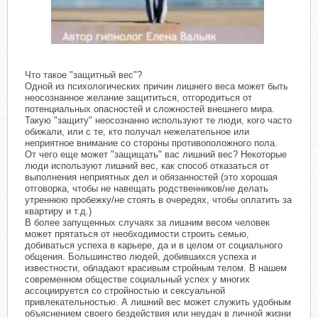
Что такое "защитный вес"?
Одной из психологических причин лишнего веса может быть
неосознанное желание защититься, отгородиться от
потенциальных опасностей и сложностей внешнего мира.
Такую "защиту" неосознанно используют те люди, кого часто
обижали, или с те, кто получал нежелательное или
неприятное внимание со стороны противоположного пола.
От чего еще может "защищать" вас лишний вес? Некоторые
люди используют лишний вес, как способ отказаться от
выполнения неприятных дел и обязанностей (это хорошая
отговорка, чтобы не навещать родственников/не делать
утреннюю пробежку/не стоять в очередях, чтобы оплатить за
квартиру и т.д.)
В более запущенных случаях за лишним весом человек
может прятаться от необходимости строить семью,
добиваться успеха в карьере, да и в целом от социального
общения. Большинство людей, добившихся успеха и
известности, обладают красивым стройным телом. В нашем
современном обществе социальный успех у многих
ассоциируется со стройностью и сексуальной
привлекательностью. А лишний вес может служить удобным
объяснением своего бездействия или неудач в личной жизни