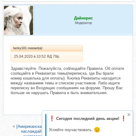
Дайнерис
Модератор
lucky101 сказал(а):
25.04.2020 в 10:52 ЯД 79р.
Здравствуйте. Пожалуйста, соблюдайте Правила. Об оплате
сообщайте в Реквизитах темы(переписка, где Вы брали
номер кошелька для оплаты). Кнопка Реквизиты находится
между названием темы и списком участников. Либо ищите
переписку во Входящих сообщениях на форуме. Прошу Вас
больше не нарушать Правила и быть внимательнее.
Сегодня последний день акции!
<
[Американская академия гипноза] Гипноз для похудения -
Успейте поучаствовать.
наслаждайтесь овощами и фруктами
|
Как развить