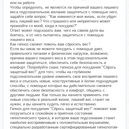
или на работе.
Чтобы определить, не является ли причиной вашего лишнего
веса подсознательное желание защититься с помощью него,
задайте себе вопрос: "Как изменится моя жизнь, если уйдет
весь лишний вес? Что страшного или неприятного может
произойти со мной, когда я похудею?"
Ответ может подсказать вам, чего на самом деле вы
боитесь, и от чего пытаетесь защититься с помощью
лишнего веса.
Как гипноз сможет помочь вам сбросить вес?
Если вы никак не можете похудеть с помощью диет,
правильного питания и физических нагрузок, возможно,
причина вашего лишнего веса в этом подсознательном
желании защититься, обеспечить себе безопасность и
комфорт. Попробуйте сеанс гипноза для похудения "Сбрось
защитный вес!" для того, чтобы на глубинном
подсознательном уровне изменить свое восприятие лишнего
веса и отыскать новые, конструктивные и более подходящие
способы, с помощью которых вы действительно сможете
обеспечить свою безопасность и комфорт, общаясь с
другими людьми. Как только вы начнете применять эти
новые способы в реальной жизни, лишний вес станет не
нужен, и вы начнете худеть легко и естественно.
Гипноз для похудения "Сбрось защитный вес!" поможет вам
погрузиться в спокойное и приятное состояние
гипнотического транса, в котором ваше подсознание станет
наиболее восприимчивым к положительным внушениям,
специально разработанным сертифицированным гипнологом-