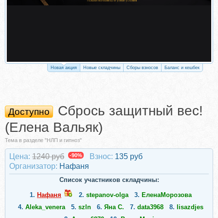
Новая акция
Новые складчины
Сборы взносов
Баланс и кешбек
Сбрось защитный вес!
Доступно
(Елена Вальяк)
Тема в разделе "НЛП и гипноз"
Цена:
1240 руб
-90%
Взнос:
135 руб
Организатор:
Нафаня
Список участников складчины:
1.
Нафаня
2.
stepanov-olga
3.
ЕленаМорозова
4.
Aleka_venera
5.
szln
6.
Яна С.
7.
data3968
8.
lisazdjes