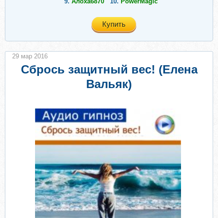
9.
Алоха6870
10.
PowerMagic
Купить
29 мар 2016
Сбрось защитный вес! (Елена
Вальяк)