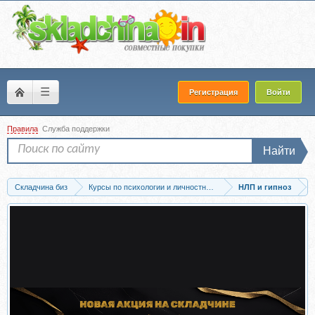
☰
Регистрация
Войти
Правила
Служба поддержки
Найти
Складчина биз
Курсы по психологии и личностному развитию
НЛП и гипноз
Скачать Сбрось защитный вес! (Елена Вальяк)