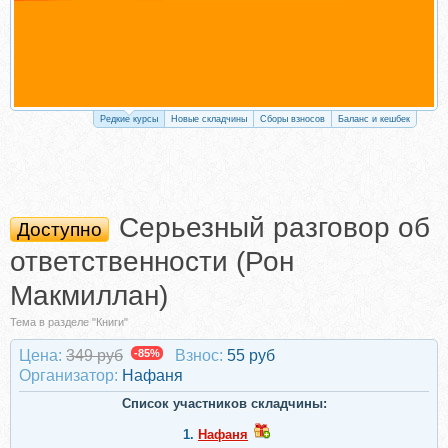
Редкие курсы
Новые складчины
Сборы взносов
Баланс и кешбек
Серьезный разговор об
Доступно
ответственности (Рон
Макмиллан)
Тема в разделе "Книги"
Цена:
349 руб
-85%
Взнос:
55 руб
Организатор:
Нафаня
Список участников складчины:
1.
Нафаня