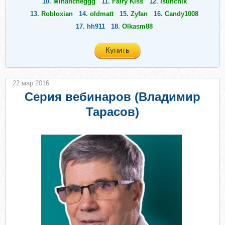
10.
Mihancheggg
11.
Fairy Kiss
12.
Isunchik
13.
Robloxian
14.
oldmatt
15.
Zyfan
16.
Candy1008
17.
hh911
18.
Olkasm88
Купить
22 мар 2016
Серия вебинаров (Владимир
Тарасов)