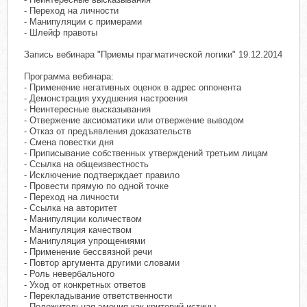
- Переход на личности
- Манипуляции с примерами
- Шлейф правоты
Запись вебинара "Приемы прагматической логики" 19.12.2014
Программа вебинара:
- Применение негативных оценок в адрес оппонента
- Демонстрация ухудшения настроения
- Неинтересные высказывания
- Отвержение аксиоматики или отвержение выводом
- Отказ от предъявления доказательств
- Смена повестки дня
- Приписывание собственных утверждений третьим лицам
- Ссылка на общеизвестность
- Исключение подтверждает правило
- Провести прямую по одной точке
- Переход на личности
- Ссылка на авторитет
- Манипуляции количеством
- Манипуляция качеством
- Манипуляция упрощениями
- Применение бессвязной речи
- Повтор аргумента другими словами
- Роль невербального
- Уход от конкретных ответов
- Перекладывание ответственности
- Положительная эмоция как критерий истины