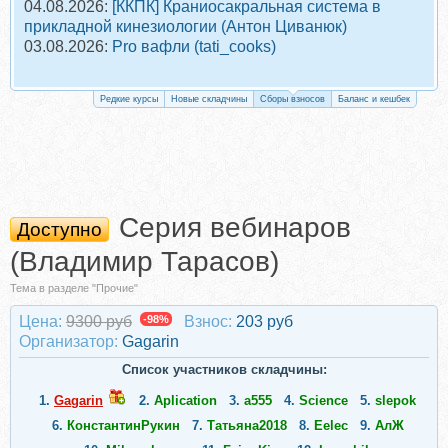
04.08.2026:
[ККПК] Краниосакральная система в
прикладной кинезиологии (Антон Циванюк)
03.08.2026:
Pro вафли (tati_cooks)
Редкие курсы
Новые складчины
Сборы взносов
Баланс и кешбек
Серия вебинаров
Доступно
(Владимир Тарасов)
Тема в разделе "Прочие"
Цена:
9300 руб
-98%
Взнос:
203 руб
Организатор:
Gagarin
Список участников складчины:
1.
Gagarin
2.
Aplication
3.
a555
4.
Science
5.
slepok
6.
КонстантинРукин
7.
Татьяна2018
8.
Eelec
9.
АлЖ