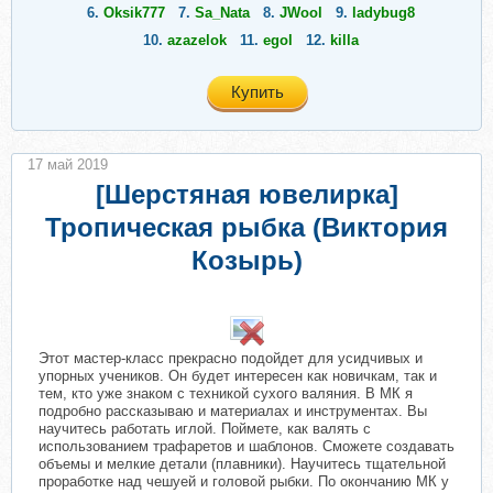
6.
Oksik777
7.
Sa_Nata
8.
JWool
9.
ladybug8
10.
azazelok
11.
egol
12.
killa
Купить
17 май 2019
[Шерстяная ювелирка]
Тропическая рыбка (Виктория
Козырь)
Этот мастер-класс прекрасно подойдет для усидчивых и
упорных учеников. Он будет интересен как новичкам, так и
тем, кто уже знаком с техникой сухого валяния. В МК я
подробно рассказываю и материалах и инструментах. Вы
научитесь работать иглой. Поймете, как валять с
использованием трафаретов и шаблонов. Сможете создавать
объемы и мелкие детали (плавники). Научитесь тщательной
проработке над чешуей и головой рыбки. По окончанию МК у