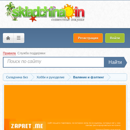
☰
Регистрация
Войти
Правила
Служба поддержки
Найти
Складчина биз
Хобби и рукоделие
Валяние и фэлтинг
Скачать [Шерстяная ювелирка] Тропическая рыбка (Виктория Козырь)