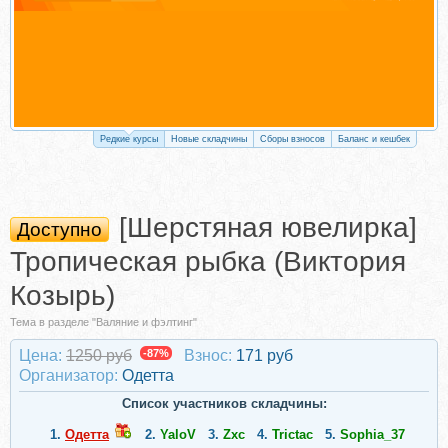
Редкие курсы
Новые складчины
Сборы взносов
Баланс и кешбек
[Шерстяная ювелирка]
Доступно
Тропическая рыбка (Виктория
Козырь)
Тема в разделе "Валяние и фэлтинг"
Цена:
1250 руб
-87%
Взнос:
171 руб
Организатор:
Одетта
Список участников складчины:
1.
Одетта
2.
YaloV
3.
Zxc
4.
Trictac
5.
Sophia_37