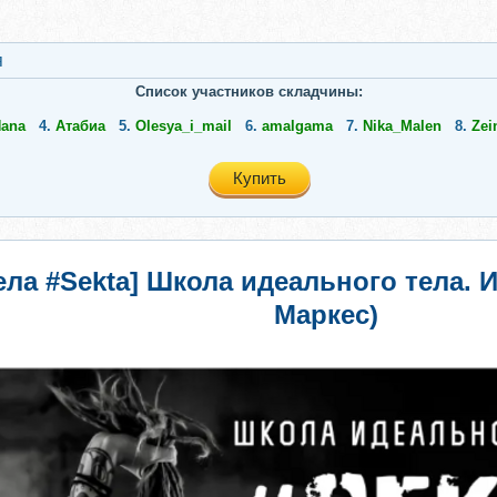
я
Список участников складчины:
ana
4.
Атабиа
5.
Olesya_i_mail
6.
amalgama
7.
Nika_Malen
8.
Zei
Купить
ла #Sekta] Школа идеального тела. И
Маркес)