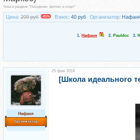
Тема в разделе "Похудение, фитнес и спорт"
Цена:
209 руб
-81%
Взнос:
40 руб
Организатор:
Нафан
1.
Нафаня
2.
Pauldoc
3.
H
25 фев 2016
[Школа идеального те
Нафаня