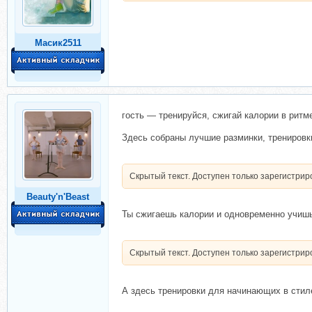
Масик2511
гость — тренируйся, сжигай калории в ритме
Здесь собраны лучшие разминки, тренировк
Скрытый текст. Доступен только зарегистри
Beauty'n'Beast
Ты сжигаешь калории и одновременно учишь
Скрытый текст. Доступен только зарегистри
А здесь тренировки для начинающих в стиле