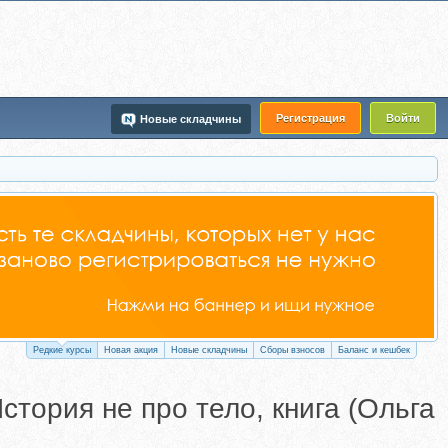
Регистрация
Войти
Новые складчины
Редкие курсы
Новая акция
Новые складчины
Сборы взносов
Баланс и кешбек
стория не про тело, книга (Ольга