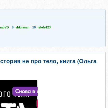
nabVS
9.
shkirman
10.
lelele123
стория не про тело, книга (Ольга