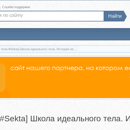
а
Служба поддержки
Найти
тела #Sekta] Школа идеального тела. История не...
#Sekta] Школа идеального тела. И