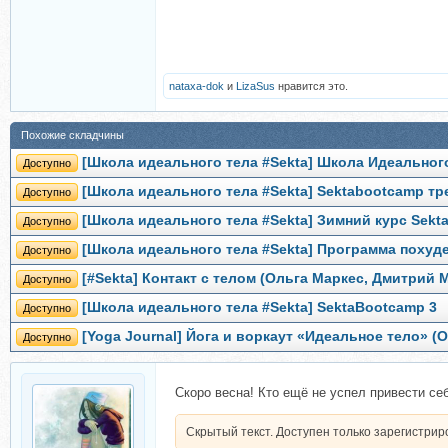
nataxa-dok
и
LizaSus
нравится это.
Похожие складчины
[Школа идеального тела #Sekta] Школа Идеального
Доступно
[Школа идеального тела #Sekta] Sektabootcamp т
Доступно
[Школа идеального тела #Sekta] Зимний курс Sekta
Доступно
[Школа идеального тела #Sekta] Программа похуд
Доступно
[#Sekta] Контакт с телом (Ольга Маркес, Дмитрий 
Доступно
[Школа идеального тела #Sekta] SektaBootcamp 3
Доступно
[Yoga Journal] Йога и воркаут «Идеальное тело» (
Доступно
Скоро весна! Кто ещё не успел привести се
Скрытый текст. Доступен только зарегистри