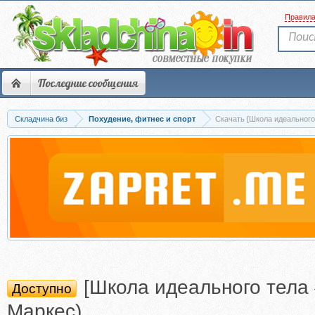
Правил
Последние сообщения
Складчина биз
Похудение, фитнес и спорт
Скачать [Школа идеального 
[Школа идеального тела 
Доступно
Маркес)