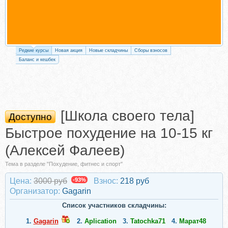
Редкие курсы
Новая акция
Новые складчины
Сборы взносов
Баланс и кешбек
[Школа своего тела]
Доступно
Быстрое похудение на 10-15 кг
(Алексей Фалeeв)
Тема в разделе "Похудение, фитнес и спорт"
Цена:
3000 руб
-93%
Взнос:
218 руб
Организатор:
Gagarin
Список участников складчины:
1.
Gagarin
2.
Aplication
3.
Tatochka71
4.
Марат48