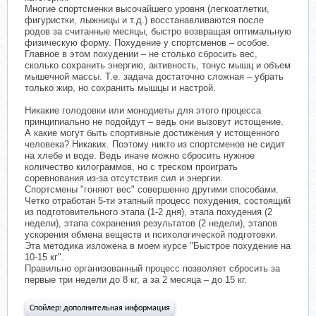
Многие спортсменки высочайшего уровня (легкоатлетки,
фигуристки, лыжницы и т.д.) восстанавливаются после
родов за считанные месяцы, быстро возвращая оптимальную
физическую форму. Похудение у спортсменов – особое.
Главное в этом похудении – не столько сбросить вес,
сколько сохранить энергию, активность, тонус мышц и объем
мышечной массы. Т.е. задача достаточно сложная – убрать
только жир, но сохранить мышцы и настрой.
Никакие голодовки или монодиеты для этого процесса
принципиально не подойдут – ведь они вызовут истощение.
А какие могут быть спортивные достижения у истощенного
человека? Никаких. Поэтому никто из спортсменов не сидит
на хлебе и воде. Ведь иначе можно сбросить нужное
количество килограммов, но с треском проиграть
соревнования из-за отсутствия сил и энергии.
Спортсмены "гоняют вес" совершенно другими способами.
Четко отработан 5-ти этапный процесс похудения, состоящий
из подготовительного этапа (1-2 дня), этапа похудения (2
недели), этапа сохранения результатов (2 недели), этапов
ускорения обмена веществ и психологической подготовки.
Эта методика изложена в моем курсе "Быстрое похудение на
10-15 кг".
Правильно организованный процесс позволяет сбросить за
первые три недели до 8 кг, а за 2 месяца – до 15 кг.
Спойлер:
дополнительная информация