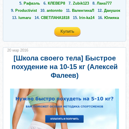
5.
Рафаэль
6.
КЛЕВЕР8
7.
Zubik123
8.
Лана777
9.
Productivist
10.
antonnto
11.
ВалентинаЛ
12.
Данушок
13.
lumaru
14.
СВЕТЛАНА1818
15.
Irin-ka14
16.
Юлияка
Купить
20 мар 2016
[Школа своего тела] Быстрое
похудение на 10-15 кг (Алексей
Фалeeв)