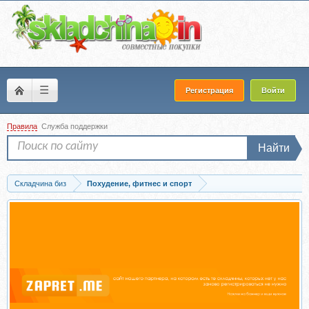
☰
Регистрация
Войти
Правила
Служба поддержки
Найти
Складчина биз
Похудение, фитнес и спорт
Скачать [Школа своего тела] Быстрое похудение на 10-15 кг (Алексей Фалeeв)