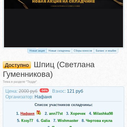
Новая акция
Новые складчины
Сборы взносов
Баланс и кешбек
Шпиц (Светлана
Доступно
Гуменникова)
Тема в разделе "Тедди"
Цена:
2000 руб
-94%
Взнос:
121 руб
Организатор:
Нафаня
Список участников складчины:
1.
Нафаня
2.
ann77st
3.
Хоречек
4.
Milashka98
5.
Кэзу77
6.
Galia
7.
Wishmaster
8.
Чертова кукла