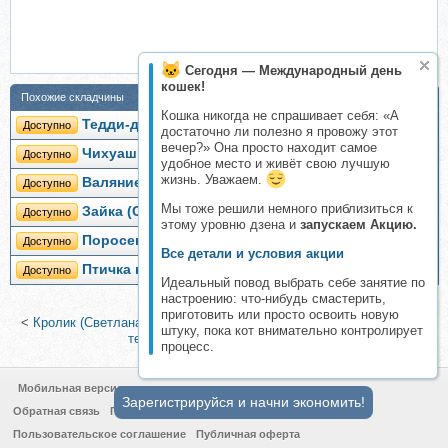
Сегодня — Международный день
кошек!
Похожие складчины
Кошка никогда не спрашивает себя: «А
Тедди-долл 7,5 см (Светлана Гуменникова)
Доступно
достаточно ли полезно я провожу этот
вечер?» Она просто находит самое
Чихуашка (Светлана Гуменникова)
Доступно
удобное место и живёт свою лучшую
жизнь. Уважаем.
Валяние померанского шпица (feyaya1)
Доступно
Мы тоже решили немного приблизиться к
Зайка (Светлана Гуменникова)
Доступно
этому уровню дзена и
запускаем Акцию.
Поросенок (Светлана Гуменникова)
Доступно
Все детали и условия акции
Птичка на счастье (Светлана Гуменникова)
Доступно
Идеальный повод выбрать себе занятие по
настроению: что-нибудь смастерить,
приготовить или просто освоить новую
<
Кролик (Светлана Гуменникова)
|
Выкройка Ёжика по технологии
штуку, пока кот внимательно контролирует
тедди (Людмила Плотницкая)
>
процесс.
Мобильная версия
Зарегистрируйся и начни экономить!
Обратная связь
Политика конфиденциальности
Пользовательское соглашение
Публичная оферта