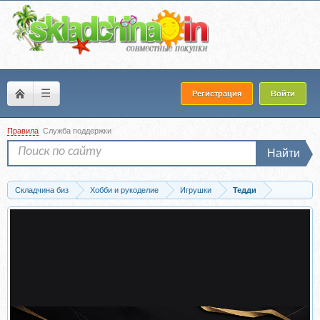
☰
Регистрация
Войти
Правила
Служба поддержки
Найти
Складчина биз
Хобби и рукоделие
Игрушки
Тедди
Скачать Шпиц (Светлана Гуменникова)