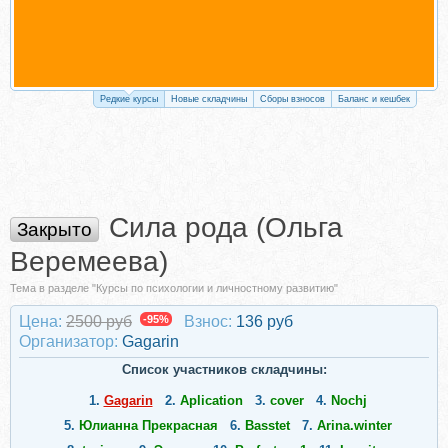
Редкие курсы
Новые складчины
Сборы взносов
Баланс и кешбек
Сила рода (Ольга
Закрыто
Веремеева)
Тема в разделе "Курсы по психологии и личностному развитию"
Цена:
2500 руб
-95%
Взнос:
136 руб
Организатор:
Gagarin
Список участников складчины:
1.
Gagarin
2.
Aplication
3.
cover
4.
Nochj
5.
Юлианна Прекрасная
6.
Basstet
7.
Arina.winter