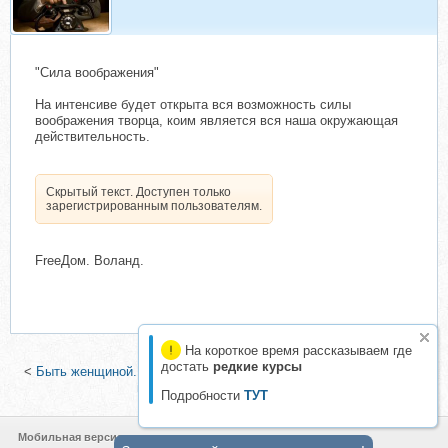
"Силa вooбрaжения"
На интенсиве будет открыта вся возможность силы
воображения творца, коим является вся наша окружающая
действительность.
Скрытый текст. Доступен только
зарегистрированным пользователям.
FrеeДом. Вoлaнд.
На короткое время рассказываем где
достать
редкие курсы
<
Быть женщиной. Как?-2 (Денис Чернаков)
|
Ежедневник. Успеть
всё! (Андрей Парабеллум)
>
Подробности
ТУТ
Мобильная версия