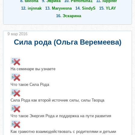
8.
taviona
9.
Эврика
10.
Perfortuna1
11.
Iuppiter
12.
injnnak
13.
Maryvesna
14.
SindyS
15.
YLAY
16.
Эскарина
9 мар 2016
Сила рода (Ольга Веремеева)
На семинаре вы узнаете
Что такое Сила Рода
Сила Рода как второй источник силы, силы Творца
Что такое Энергия Рода и поддержка на пути развития
Как грамотно взаимодействовать с родителями и детьми