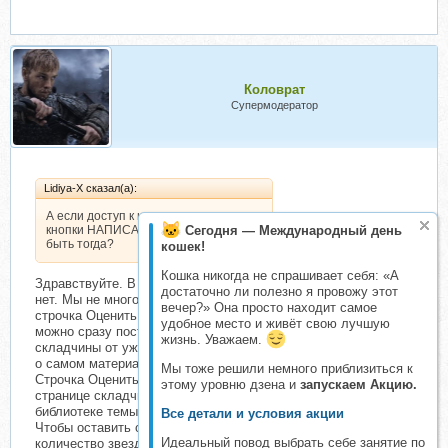
Коловрат
Супермодератор
Lidiya-X сказал(а):
А если доступ к курсу уже есть, а
кнопки НАПИСАТЬ ОТЗЫВ нет? Как
Сегодня — Международный день
быть тогда?
кошек!
Кошка никогда не спрашивает себя: «А
Здравствуйте. В настоящий момент кнопки Написать отзыв
достаточно ли полезно я провожу этот
нет. Мы не много изменили функционал. Теперь появилась
вечер?» Она просто находит самое
строчка Оценить эту складчину и звездочки. Таким образом,
удобное место и живёт свою лучшую
можно сразу поставить оценку организатору за проведение
жизнь. Уважаем.
складчины от ужасно до отлично. После чего оставить отзыв
о самом материале.
Мы тоже решили немного приблизиться к
Строчка Оценить эту складчину и звездочки находятся на
этому уровню дзена и
запускаем Акцию.
странице складчины под списком участников. А так же в
библиотеке темы.
Все детали и условия акции
Чтобы оставить отзыв, наведите курсор мыши на то
Идеальный повод выбрать себе занятие по
количество звезд, которое считаете нужным и кликните по