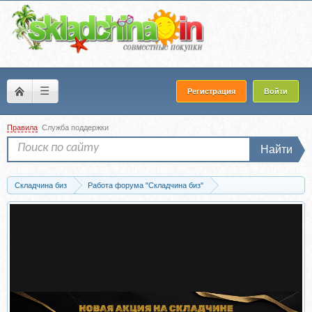
☰
Регистрация
Войти
Правила
Служба поддержки
Найти
Складчина биз
Работа форума "Складчина биз"
Новости и объявления
Система отзывов как у Яндекса