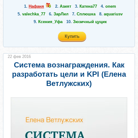
1.
Нафаня
2.
Азият
3.
Катена77
4.
onem
5.
valechka_77
6.
ЗарЛил
7.
Сплюшка
8.
aquariusv
9.
Ксения_Уфа
10.
Зюзичный цуцик
Купить
22 фев 2016
Система вознаграждения. Как
разработать цели и KPI (Елена
Ветлужских)