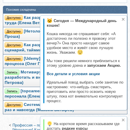
Похожие складчины
Как разработать эффективную систему оплаты
Доступно
Сегодня — Международный день
труда (Елена Ветлужских)
кошек!
[Нетология] Разработка системы KPI (Василий
Доступно
Кошка никогда не спрашивает себя: «А
Проша)
достаточно ли полезно я провожу этот
вечер?» Она просто находит самое
Как разработать тренинг. Цели, структура,
Доступно
удобное место и живёт свою лучшую
сценарий, тайминг. 2016 (Телегина Ирина)
жизнь. Уважаем.
[Udemy] Построение системы KPI бизнес-
Доступно
Мы тоже решили немного приблизиться к
процесса (Олег Гуца)
этому уровню дзена и
запускаем Акцию.
Мотивируем персонал. Как правильно
Запись
Все детали и условия акции
разработать и внедрить KPI. Пакет Стандарт (Марина
Идеальный повод выбрать себе занятие по
Петрова)
настроению: что-нибудь смастерить,
[topcareer] Управляем эффективностью
приготовить или просто освоить новую
Запись
штуку, пока кот внимательно контролирует
персонала (Елена Марьина)
процесс.
Система KPI мотивации сотрудников за 5 дней
Доступно
раз и навсегда (Максим Батырев)
На короткое время рассказываем где
<
Профессия – помощник руководителя (Константин Лазарев)
|
достать
редкие курсы
[Нетология] Как составить партнерское соглашение (Павел