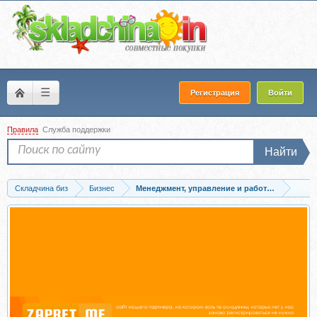
☰
Регистрация
Войти
Правила
Служба поддержки
Найти
Складчина биз
Бизнес
Менеджмент, управление и работа с персонал
Скачать Система вознаграждения. Как разработать цели и KPI (Елена Ветлужски