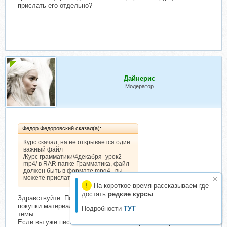
прислать его отдельно?
Дайнерис
Модератор
Федор Федоровский сказал(а):
Курс скачал, на не открывается один
важный файл
/Курс грамматики\4декабря_урок2
mp4/ в RAR папке Грамматика, файл
должен быть в формате mpg4 , вы
можете прислать его отдельно?
На короткое время рассказываем где
достать
редкие курсы
Здравствуйте. Пожалуйста, соблюдайте Правила. После
покупки материала вся переписка ведется в "Библиотеке"
Подробности
ТУТ
темы.
Если вы уже писали в Библиотеке, а Организатор не