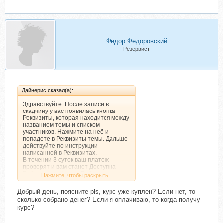
Федор Федоровский
Резервист
Дайнерис сказал(а):
Здравствуйте. После записи в
скадчину у вас появилась кнопка
Реквизиты, которая находится между
названием темы и списком
участников. Нажмите на неё и
попадете в Реквизиты темы. Дальше
действуйте по инструкции
написанной в Реквизитах.
В течении 3 суток ваш платеж
проверят и вам станет Доступна
Библиотека. Кнопка Библиотека
Нажмите, чтобы раскрыть...
находится между названием темы и
списком участников. Либо ищите
Добрый день, поясните pls, курс уже куплен? Если нет, то
сообщения во входящих сообщений
сколько собрано денег? Если я оплачиваю, то когда получу
на форуме.
курс?