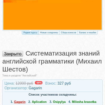
Редкие курсы
Новые складчины
Сборы взносов
Баланс и кешбек
Систематизация знаний
Закрыто
английской грамматики (Михаил
Шестов)
Тема в разделе "Английский"
Цена:
12000 руб
-98%
Взнос:
327 руб
Организатор:
Gagarin
Список участников складчины:
1.
Gagarin
2.
Aplication
3.
Osipylya
4.
Milesha krasotka