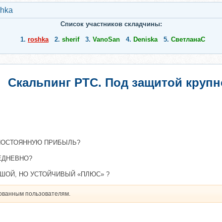
shka
Список участников складчины:
1.
roshka
2.
sherif
3.
VanoSan
4.
Deniska
5.
СветланаС
Скальпинг РТС. Под защитой крупн
 ПОСТОЯННУЮ ПРИБЫЛЬ?
ЕДНЕВНО?
ШОЙ, НО УСТОЙЧИВЫЙ «ПЛЮС» ?
рованным пользователям.