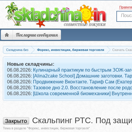
Правил
Последние сообщения
Складчина биз
Форекс, инвестиции, биржевая торговля
Скачать Скал
Новые складчины:
06.08.2026:
Кулинарный практикум по быстрым ЗОЖ-заг
06.08.2026:
[Alina2cake School] Домашние заготовки. 
06.08.2026:
Продвижение Вконтакте. Тариф Сам (Екате
06.08.2026:
Тазовое дно 2.0. Восстановление после род
06.08.2026:
[Школа современной биомеханики] Внутрен
Скальпинг РТС. Под защи
Закрыто
Тема в разделе "Форекс, инвестиции, биржевая торговля"