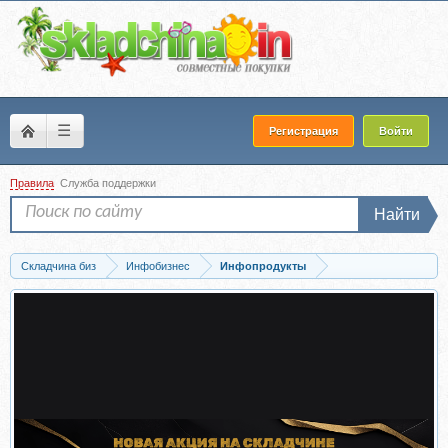
☰
Регистрация
Войти
Правила
Служба поддержки
Найти
Складчина биз
Инфобизнес
Инфопродукты
Скачать Скопировал, вставил, продал, 2011 (Азамат Ушанов)