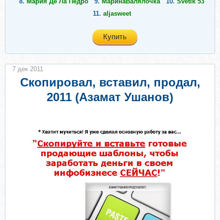
8.
Мария Де Ла Педро
9.
МаринаВалялочка
10.
Svetik 53
11.
aljasweet
Купить
7 дек 2011
Скопировал, вставил, продал,
2011 (Азамат Ушанов)