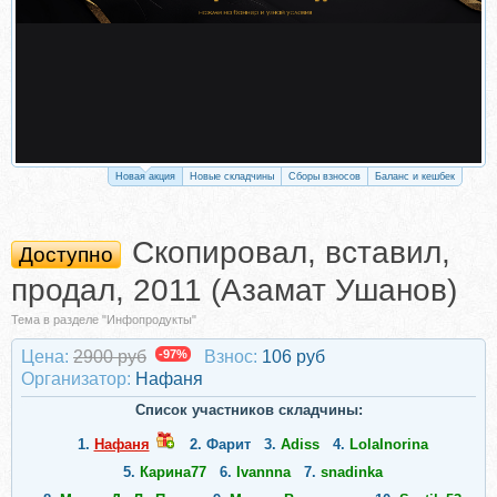
Новая акция
Новые складчины
Сборы взносов
Баланс и кешбек
Скопировал, вставил,
Доступно
продал, 2011 (Азамат Ушанов)
Тема в разделе "Инфопродукты"
Цена:
2900 руб
-97%
Взнос:
106 руб
Организатор:
Нафаня
Список участников складчины:
1.
Нафаня
2.
Фарит
3.
Adiss
4.
LolaInorina
5.
Карина77
6.
Ivannna
7.
snadinka