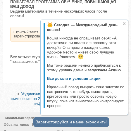
ПОШАГОВАЯ ПРОГРАММА ОБУЧЕНИЯ,
ПОВЫШАЮЩАЯ
ВАШ ДОХОД
Выдача материала в течение нескольких часов после
оплаты!
Сегодня — Международный день
кошек!
Скрытый текст. Доступен только
зарегистрированным пользователям.
Кошка никогда не спрашивает себя: «А
достаточно ли полезно я провожу этот
вечер?» Она просто находит самое
удобное место и живёт свою лучшую
жизнь. Уважаем.
Все четыре ступени: "безопасность", "стабильность",
"независимость" и "свобода"!
Мы тоже решили немного приблизиться к
этому уровню дзена и
запускаем Акцию.
Все детали и условия акции
Идеальный повод выбрать себе занятие по
настроению: что-нибудь смастерить,
<
[Аудиокнига] Продающий Инстаграм. Инструкция по
приготовить или просто освоить новую
применению на 21 день (Арпине)
|
Чеклист для запуска своего
штуку, пока кот внимательно контролирует
инфопродукта (Андрей Цыганков)
>
процесс.
Мобильная версия
Зарегистрируйся и начни экономить!
Обратная связь
Политика конфиденциальности