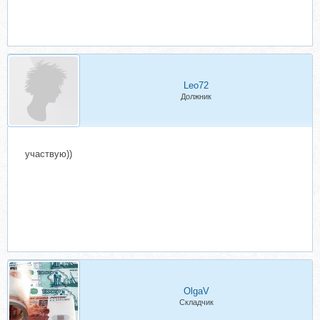
Leo72
Должник
участвую))
OlgaV
Складчик