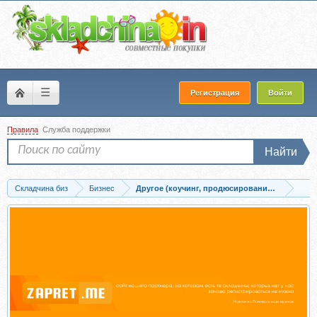
☰
Регистрация
Войти
Правила
Служба поддержки
Найти
Складчина биз
Бизнес
Другое (коучинг, продюсирование, сетевой б
Скачать Скрипты продаж: Готовые сценарии «холодных» звонков и личных встреч