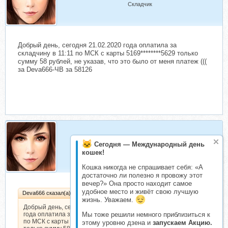
Складчик
Добрый день, сегодня 21.02.2020 года оплатила за
складчину в 11:11 по МСК с карты 5169********5629 только
сумму 58 рублей, не указав, что это было от меня платеж (((
за Deva666-ЧВ за 58126
Deva666
Сегодня — Международный день
Складчик
кошек!
Кошка никогда не спрашивает себя: «А
достаточно ли полезно я провожу этот
вечер?» Она просто находит самое
удобное место и живёт свою лучшую
Deva666 сказал(а):
жизнь. Уважаем.
Добрый день, сегодня 21.02.2020
года оплатила за складчину в 11:11
Мы тоже решили немного приблизиться к
по МСК с карты 5169********5629
этому уровню дзена и
запускаем Акцию.