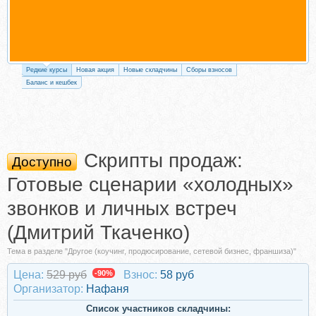
Редкие курсы
Новая акция
Новые складчины
Сборы взносов
Баланс и кешбек
Скрипты продаж:
Доступно
Готовые сценарии «холодных»
звонков и личных встреч
(Дмитрий Ткаченко)
Тема в разделе "Другое (коучинг, продюсирование, сетевой бизнес, франшиза)"
Цена:
529 руб
-90%
Взнос:
58 руб
Организатор:
Нафаня
Список участников складчины: