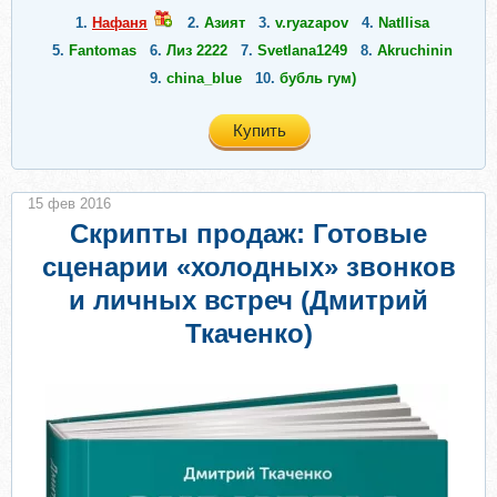
1.
Нафаня
2.
Азият
3.
v.ryazapov
4.
Natllisa
5.
Fantomas
6.
Лиз 2222
7.
Svetlana1249
8.
Akruchinin
9.
china_blue
10.
бубль гум)
Купить
15 фев 2016
Скрипты продаж: Готовые
сценарии «холодных» звонков
и личных встреч (Дмитрий
Ткаченко)