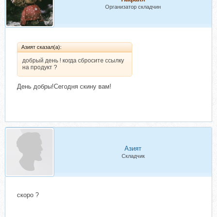
Организатор складчин
Азият сказал(а):
добрый день ! когда сбросите ссылку
на продукт ?
День добры!Сегодня скину вам!
Азият
Складчик
скоро ?