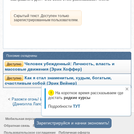
Скрытый текст. Доступен только
зарегистрированным пользователям.
Похожие складчины
Человек убежденный: Личность, власть и
Доступно
массовые движения (Эрик Хоффер)
Как я стал знаменитым, худым, богатым,
Доступно
счастливым собой (Эрик Вейнер)
На короткое время рассказываем где
достать
редкие курсы
<
Разожги огонь! Искренние советы для тех, кто ищет свой путь
(Даниэлла Лапорт)
|
Начинающий инвестор (Гейл Карлиц)
>
Подробности
ТУТ
Мобильная версия
Зарегистрируйся и начни экономить!
Обратная связь
Политика конфиденциальности
Пользовательское соглашение
Публичная оферта