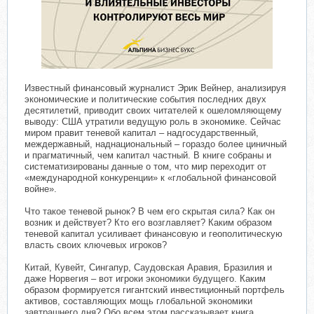
Известный финансовый журналист Эрик Вейнер, анализируя
экономические и политические события последних двух
десятилетий, приводит своих читателей к ошеломляющему
выводу: США утратили ведущую роль в экономике. Сейчас
миром правит теневой капитал – надгосударственный,
междержавный, наднациональный – гораздо более циничный
и прагматичный, чем капитал частный. В книге собраны и
систематизированы данные о том, что мир переходит от
«международной конкуренции» к «глобальной финансовой
войне».
Что такое теневой рынок? В чем его скрытая сила? Как он
возник и действует? Кто его возглавляет? Каким образом
теневой капитал усиливает финансовую и геополитическую
власть своих ключевых игроков?
Китай, Кувейт, Сингапур, Саудовская Аравия, Бразилия и
даже Норвегия – вот игроки экономики будущего. Каким
образом формируется гигантский инвестиционный портфель
активов, составляющих мощь глобальной экономики
завтрашнего дня? Обо всем этом рассказывает книга.