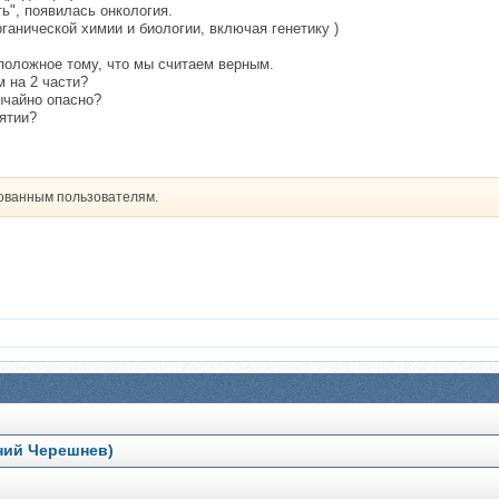
ь", появилась онкология.
ганической химии и биологии, включая генетику )
положное тому, что мы считаем верным.
 на 2 части?
ычайно опасно?
ятии?
рованным пользователям.
ний Черешнев)