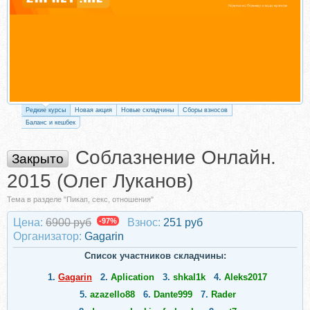
Редкие курсы
Новая акция
Новые складчины
Сборы взносов
Баланс и кешбек
Соблазнение Онлайн.
Закрыто
2015 (Олег Луканов)
Тема в разделе "Пикап, секс, отношения"
Цена:
6900 руб
-97%
Взнос:
251 руб
Организатор:
Gagarin
Список участников складчины:
1.
Gagarin
2.
Aplication
3.
shkal1k
4.
Aleks2017
5.
azazello88
6.
Dante999
7.
Rader