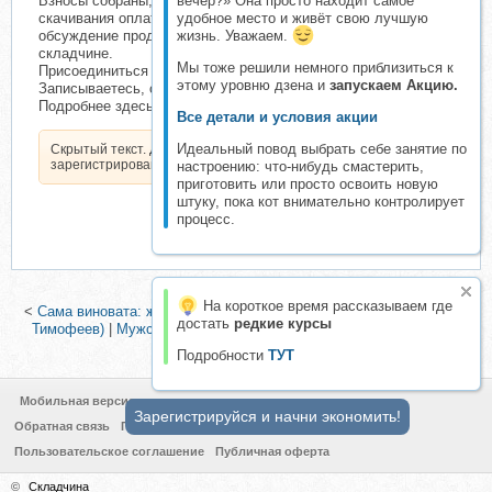
Взносы собраны, продукт выкуплен и выложен для
вечер?» Она просто находит самое
скачивания оплатившим участникам. В Библиотеке идет
удобное место и живёт свою лучшую
обсуждение продукта. Участники могут оставить отзыв о
жизнь. Уважаем.
складчине.
Мы тоже решили немного приблизиться к
Присоединиться на этом этапе можно в любое время.
этому уровню дзена и
запускаем Акцию.
Записываетесь, оплачиваете, получаете продукт.
Подробнее здесь:
Все детали и условия акции
Идеальный повод выбрать себе занятие по
Скрытый текст. Доступен только
зарегистрированным пользователям.
настроению: что-нибудь смастерить,
приготовить или просто освоить новую
штуку, пока кот внимательно контролирует
процесс.
На короткое время рассказываем где
<
Сама виновата: женская провокация и ее последствия (Алексей
достать
редкие курсы
Тимофеев)
|
Мужские правила. Технология нарушения (Алексей
Тимофеев)
>
Подробности
ТУТ
Мобильная версия
Зарегистрируйся и начни экономить!
Обратная связь
Политика конфиденциальности
Пользовательское соглашение
Публичная оферта
©
Складчина