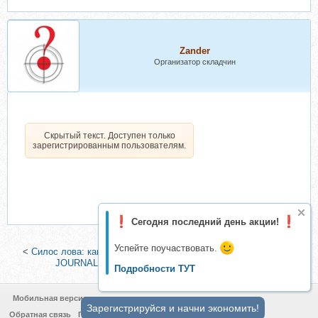
Zander
Организатор складчин
Скрытый текст. Доступен только
зарегистрированным пользователям.
Сегодня последний день акции!
Успейте поучаствовать.
<
Силос лова: как переубедить мужчину (Алексей Тимофеев)
|
JOURNAL WI июнь 2018 (Светлана Керимова)
>
Подробности ТУТ
Мобильная версия
Зарегистрируйся и начни экономить!
Обратная связь
Политика конфиденциальности