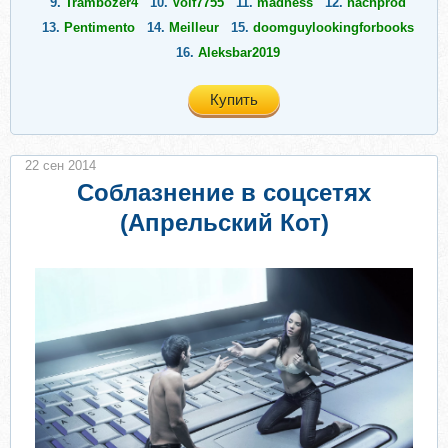
9.
Trambozer4
10.
Volf7755
11.
madness
12.
nachprod
13.
Pentimento
14.
Meilleur
15.
doomguylookingforbooks
16.
Aleksbar2019
Купить
22 сен 2014
Соблазнение в соцсетях
(Апрельский Кот)