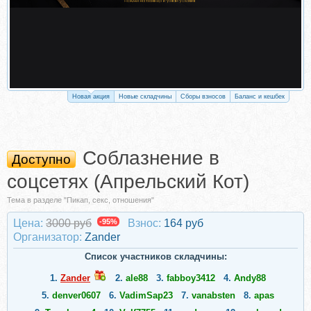
Новая акция
Новые складчины
Сборы взносов
Баланс и кешбек
Соблазнение в
Доступно
соцсетях (Апрельский Кот)
Тема в разделе "Пикап, секс, отношения"
Цена:
3000 руб
-95%
Взнос:
164 руб
Организатор:
Zander
Список участников складчины:
1.
Zander
2.
ale88
3.
fabboy3412
4.
Andy88
5.
denver0607
6.
VadimSap23
7.
vanabsten
8.
apas