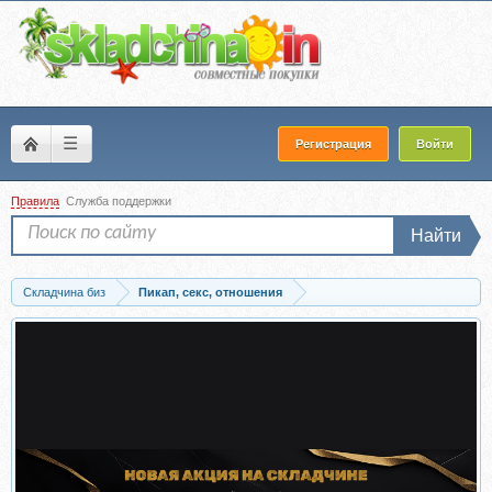
☰
Регистрация
Войти
Правила
Служба поддержки
Найти
Складчина биз
Пикап, секс, отношения
Скачать Соблазнение в соцсетях (Апрельский Кот)