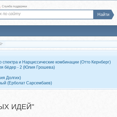
а
Служба поддержки
Найти
Й"
 спектра и Нарциссические комбинации (Отто Кернберг)
я бёдер - 2 (Юлия Грошева)
ия Долгих)
ный (Ерболат Сарсембаев)
Х ИДЕЙ"