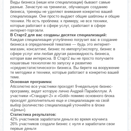
Виды бизнеса (ниши или специализации) бывают самые
разные. Зачастую на тренингах, обучающих созданию
бизнеса, тренеры не уделяют внимания конкретно вашей
специализации. Они просто выдают общие шаблоны и общие
техники. Но есть проблема: к примеру, не все техники,
которые работают в сфере услуг, сработают в сфере
интернет-торговли.
В Старт2 для вас созданы десятки специализаций:
Каждая специализация углубленно погрузит вас в создание
бизнеса в определенной тематике — будь это интернет-
магазин, консалтинг, бизнес по импорту/экспорту, бизнес в
сфере услуг или любая другая разновидность бизнеса,
которая вам интересна. В Старт2 вы не просто получаете
пошаговые технологии по запуску и развитию
«среднестатистического» бизнеса. Вы берете на вооружение
те методики и техники, которые работают в конкретно вашей
теме.
Основная программа:
Абсолютно все участники проходят 9-недельную бизнес-
программу, ведет которую лично Андрей Парабеллум. А
участники «Стандарт-2» и «Gold» помимо основного блока
проходят дополнительно еще и специализации на свой
выбор (количество специализаций уточняйте в блоке
«Цены»).
Статистика результатов:
42% участников заработали деньги во время коучинга
26% участников создали бизнес с нуля и заработали свои
первые деньги