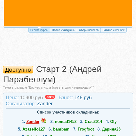
Редкие курсы
Новые складчины
Сборы взносов
Баланс и кешбек
Старт 2 (Андрей
Доступно
Парабеллум)
Тема в разделе "Бизнес с нуля (советы для начинающих)"
Цена:
10900 руб
-99%
Взнос:
148 руб
Организатор:
Zander
Список участников складчины:
1.
Zander
2.
nomad1452
3.
Стас2014
4.
Oly
5.
Azazello127
6.
bambam
7.
Frogfoot
8.
Дарина23