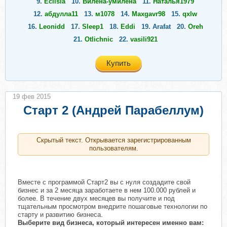
9.
Eclisia
10.
Вилена-умилена
11.
Наталья1979
12.
абдулла11
13.
м1078
14.
Maxgavr98
15.
qxlw
16.
Leonidd
17.
Sleep1
18.
Eddi
19.
Arafat
20.
Oreh
21.
Otlichnic
22.
vasili921
Купить
19 фев 2015
Старт 2 (Андрей Парабеллум)
Скрытый текст. Открывается зарегистрированным
пользователям.
Вместе с программой Старт2 вы с нуля создадите свой
бизнес и за 2 месяца заработаете в нем 100.000 рублей и
более. В течение двух месяцев вы получите и под
тщательным просмотром внедрите пошаговые технологии по
старту и развитию бизнеса.
Выберите вид бизнеса, который интересен именно вам: