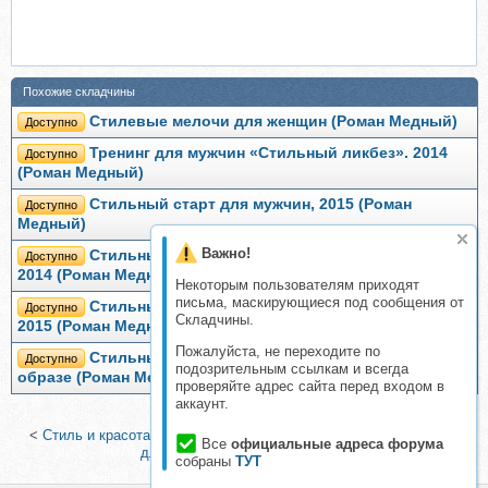
Похожие складчины
Стилевые мелочи для женщин (Роман Медный)
Доступно
Тренинг для мужчин «Стильный ликбез». 2014
Доступно
(Роман Медный)
Стильный старт для мужчин, 2015 (Роман
Доступно
Медный)
Важно!
Стильный мужчина: весенне-летний гардероб.
Доступно
2014 (Роман Медный)
Некоторым пользователям приходят
письма, маскирующиеся под сообщения от
Стильный мужчина: осенне-зимний гардероб,
Доступно
Складчины.
2015 (Роман Медный)
Пожалуйста, не переходите по
Стильный мужчина: Аксессуары в мужском
Доступно
подозрительным ссылкам и всегда
образе (Роман Медный)
проверяйте адрес сайта перед входом в
аккаунт.
<
Стиль и красота: весеннее обновление, 2016
|
Стильный старт
Все
официальные адреса форума
для женщин (Роман Медный)
>
собраны
ТУТ