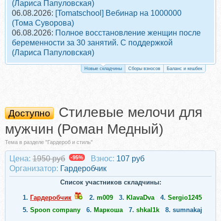
(Лариса Папуловская)
06.08.2026:
[Tomatschool] Вебинар на 1000000
(Тома Суворова)
06.08.2026:
Полное восстановление женщин после
беременности за 30 занятий. С поддержкой
(Лариса Папуловская)
Новые складчины
Сборы взносов
Баланс и кешбек
Стилевые мелочи для
Доступно
мужчин (Роман Медный)
Тема в разделе "Гардероб и стиль"
Цена:
1950 руб
-95%
Взнос:
107 руб
Организатор:
Гардеробчик
Список участников складчины:
1.
Гардеробчик
2.
m009
3.
KlavaDva
4.
Sergio1245
5.
Spoon company
6.
Маркоша
7.
shkal1k
8.
sumnakaj