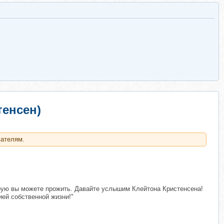
тенсен)
вателям.
оторую вы можете прожить. Давайте услышим Клейтона Кристенсена!
ией собственной жизни!"