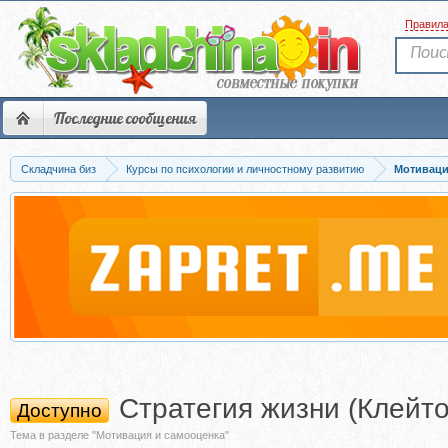
Правил
Последние сообщения
Складчина биз
Курсы по психологии и личностному развитию
Мотиваци
Стратегия жизни (Клейто
Доступно
Тема в разделе "Мотивация и самооценка"