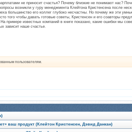
зарплатами не приносит счастья? Почему близкие не понимают нас? Поче
 вопросы возникли у гуру менеджмента Клейтона Кристенсена после нес
пеха большинство его коллег глубоко несчастны. Но почему же эти умн
сто того чтобы давать готовые советы, Кристенсен и его соавторы пре
 На примере известных компаний в книге показано, какие ошибки мы со
ых зависит наше счастье.
рованным пользователям.
н)
ет» ваш продукт (Клейтон Кристенсен, Дэвид Данкан)