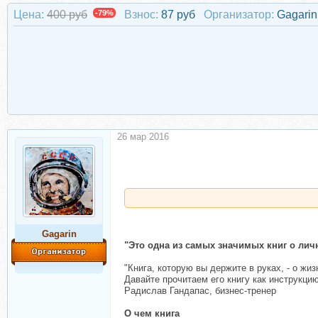
Цена:
400 руб
-79%
Взнос:
87 руб
Организатор:
Gagarin
26 мар 2016
Gagarin
"Это одна из самых значимых книг о лич
"Книга, которую вы держите в руках, - о ж
Давайте прочитаем его книгу как инструкцию
Радислав Гандапас, бизнес-тренер
О чем книга