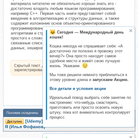
материала читателю не обязательно хорошо знать его -
достаточно владеть любым языком программирования,
например С++. Первая часть книги представляет собой
введение в алгоритмизацию и структуры данных, а также
содержит изложение основ объектно-ориентированного
программирования. Следующие части посвящены различным
Сегодня — Международный день
алгоритмам и структурам данных, рассматриваемым от
кошек!
простого к сложному: сортировка, абстрактные типы данных,
связанные списки, рекурсия, древовидные структуры
Кошка никогда не спрашивает себя: «А
данных, хеширование,...
достаточно ли полезно я провожу этот
вечер?» Она просто находит самое
удобное место и живёт свою лучшую
Скрытый текст. Доступен только
жизнь. Уважаем.
зарегистрированным пользователям.
Мы тоже решили немного приблизиться к
этому уровню дзена и
запускаем Акцию.
Все детали и условия акции
Идеальный повод выбрать себе занятие по
настроению: что-нибудь смастерить,
приготовить или просто освоить новую
штуку, пока кот внимательно контролирует
Похожие складчины
процесс.
[Udemy] Алгоритмы и структуры данных от А до
Доступно
Я (Илья Фофанов)