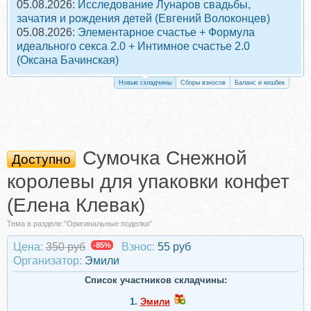
05.08.2026:
Исследование Лунаров свадьбы,
зачатия и рождения детей (Евгений Волоконцев)
05.08.2026:
Элементарное счастье + Формула
идеального секса 2.0 + Интимное счастье 2.0
(Оксана Бачинская)
Новые складчины
Сборы взносов
Баланс и кешбек
Сумочка Снежной
Доступно
королевы для упаковки конфет
(Елена Клевак)
Тема в разделе "Оригинальные поделки"
Цена:
350 руб
-85%
Взнос:
55 руб
Организатор:
Эмили
Список участников складчины:
1.
Эмили