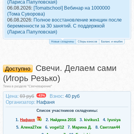
(Лариса Папуловская)
06.08.2026:
[Tomatschool] Вебинар на 1000000
(Тома Суворова)
06.08.2026:
Полное восстановление женщин после
беременности за 30 занятий. С поддержкой
(Лариса Папуловская)
Новые складчины
Сборы взносов
Баланс и кешбек
Свечи. Делаем сами
Доступно
(Игорь Резько)
Тема в разделе "Свечеварение"
Цена:
69 руб
-43%
Взнос:
40 руб
Организатор:
Нафаня
Список участников складчины:
1.
Нафаня
2.
Найдена 2016
3.
kivikus1
4.
lyusiya
5.
Алена27хм
6.
vogel12
7.
Марина Д.
8.
Светлая44