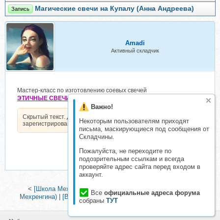
Магические свечи на Купалу (Анна Андреева)
Запись
Amadi
Активный складчик
Мастер-класс по изготовлению соевых свечей
ЭТИЧНЫЕ СВЕЧИ
Важно!
Скрытый текст. Доступен только
Некоторым пользователям приходят
зарегистрированным пользователям.
письма, маскирующиеся под сообщения от
Складчины.
Пожалуйста, не переходите по
подозрительным ссылкам и всегда
проверяйте адрес сайта перед входом в
аккаунт.
<
[Школа Мехенди Акрилом] Роспись свечей (Валерия
Все
официальные адреса форума
Мехренгина)
|
[Bazana] Ботаника в свете (Ангелина Базан)
>
собраны
ТУТ