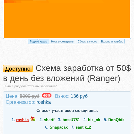
Редкие курсы
Новые складчины
Сборы взносов
Баланс и кешбек
Схема заработка от 50$
Доступно
в день без вложений (Ranger)
Тема в разделе "Схемы заработка"
Цена:
5000 руб
-98%
Взнос:
136 руб
Организатор:
roshka
Список участников складчины:
1.
roshka
2.
sherif
3.
boss7781
4.
biz_ok
5.
DonQbik
6.
Shapacak
7.
santik12