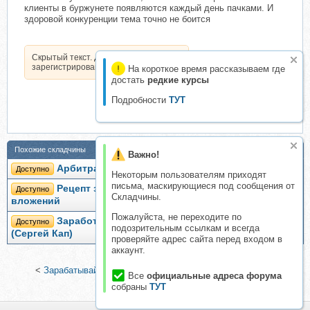
клиенты в буржунете появляются каждый день пачками. И
здоровой конкуренции тема точно не боится
Скрытый текст. Доступен только
зарегистрированным пользователям.
На короткое время рассказываем где
достать
редкие курсы
Подробности
ТУТ
Похожие складчины
Важно!
Арбитраж трафика (Артем Кузнецов)
Доступно
Некоторым пользователям приходят
письма, маскирующиеся под сообщения от
Рецепт заработка до 4 000 рублей в день без
Доступно
Складчины.
вложений
Пожалуйста, не переходите по
Заработать в YouTube без вложений 100$ в день
Доступно
подозрительным ссылкам и всегда
(Сергей Кап)
проверяйте адрес сайта перед входом в
аккаунт.
<
Зарабатывай от 700 рублей в день и больше
|
Система
Все
официальные адреса форума
«Домашний банкир»
>
собраны
ТУТ