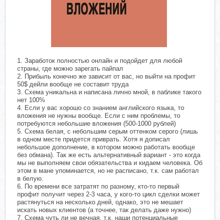
​
1. Заработок полностью онлайн и подойдет для любой
страны, где можно зарегать пайпал
2. Прибыль конечно же зависит от вас, но выйти на профит
50$ дейли вообще не составит труда
3. Схема уникальна и написана лично мной, в паблике такого
нет 100%
4. Если у вас хорошо со знанием английского языка, то
вложения не нужны вообще. Если с ним проблемы, то
потребуются небольшие вложения (500-1000 рублей)
5. Схема белая, с небольшим серым оттенком серого (лишь
в одном месте придется приврать. Хотя я дописал
небольшое дополнение, в котором можно работать вообще
без обмана). Так же есть альтернативный вариант - это когда
мы не выполняем свои обязательства и кидаем человека. Об
этом в мане упоминается, но не расписано, т.к. сам работал
в белую.
6. По времени все затратят по разному, кто-то первый
профит получит через 2-3 часа, у кого-то цикл сделки может
растянуться на несколько дней, однако, это не мешает
искать новых клиентов (а точнее, так делать даже нужно)
7. Схема чуть ли не вечная, т.к. наши потенциальные