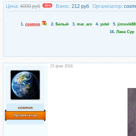
Цена:
4000 руб
-95%
Взнос:
212 руб
Организатор:
cosm
1.
cosmos
2.
Белый
3.
mar_ars
4.
yutel
5.
jimovik88
16.
Лана Сур
23 фев 2016
cosmos