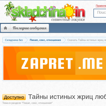
Правил
Последние сообщения
Складчина биз
Пикап, секс, отношения
Скачать Тайны истиных жриц л
Тайны истиных жриц люб
Доступно
Тема в разделе "Пикап, секс, отношения"