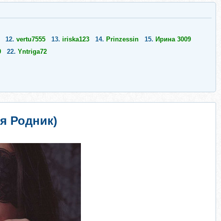
12.
vertu7555
13.
iriska123
14.
Prinzessin
15.
Ирина 3009
9
22.
Yntriga72
я Родник)