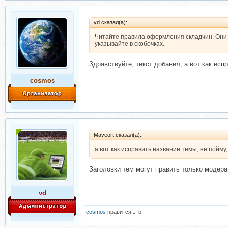
vd сказал(а):
Читайте правила оформления складчин. Они н
указывайте в скобочках.
Здравствуйте, текст добавил, а вот как исп
cosmos
Maveort сказал(а):
а вот как исправить название темы, не пойму
Заголовки тем могут править только модера
vd
cosmos
нравится это.