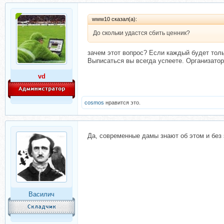
www10 сказал(а):
До скольки удастся сбить ценник?
зачем этот вопрос? Если каждый будет тольк
Выписаться вы всегда успеете. Организатор
vd
cosmos
нравится это.
Да, современные дамы знают об этом и без э
Василич