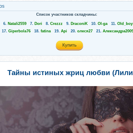
os
Список участников складчины:
6.
Natali2559
7.
Dori
8.
Crezzz
9.
DraconiK
10.
Ol-ga
11.
Old_boy
17.
Giperbola76
18.
fatina
19.
Api
20.
олеся27
21.
Александра200
Купить
Тайны истиных жриц любви (Лили