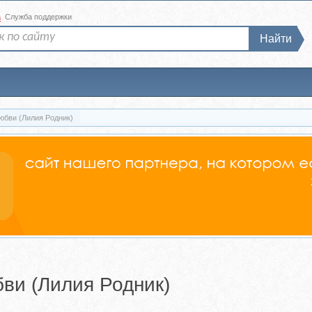
а
Служба поддержки
Найти
юбви (Лилия Родник)
ви (Лилия Родник)