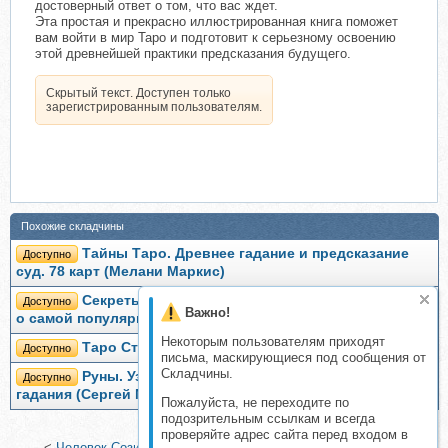
достоверный ответ о том, что вас ждет.
Эта простая и прекрасно иллюстрированная книга поможет
вам войти в мир Таро и подготовит к серьезному освоению
этой древнейшей практики предсказания будущего.
Скрытый текст. Доступен только
зарегистрированным пользователям.
Похожие складчины
Тайны Таро. Древнее гадание и предсказание
Доступно
суд. 78 карт (Мелани Маркис)
Секреты Таро Уэйта - Смит. Все, что надо знать
Доступно
Важно!
о самой популярной колоде Таро (Маркус Кац)
Некоторым пользователям приходят
Таро Старт, 2016 (Сергей Савченко)
Доступно
письма, маскирующиеся под сообщения от
Складчины.
Руны. Узнай будущее за 3 минуты! Самоучитель
Доступно
гадания (Сергей Матвеев)
Пожалуйста, не переходите по
подозрительным ссылкам и всегда
проверяйте адрес сайта перед входом в
<
Человек Созидания. Об устройстве жизни и твоих самых