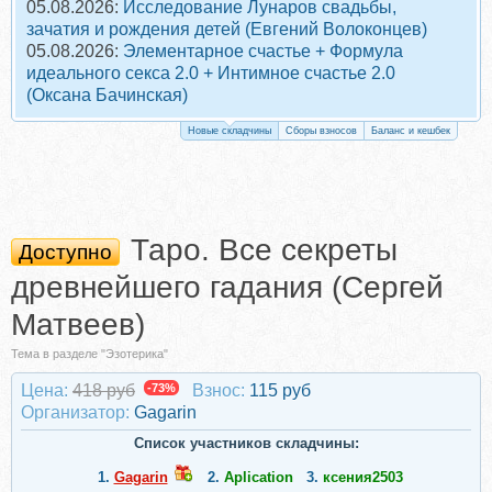
05.08.2026:
Исследование Лунаров свадьбы,
зачатия и рождения детей (Евгений Волоконцев)
05.08.2026:
Элементарное счастье + Формула
идеального секса 2.0 + Интимное счастье 2.0
(Оксана Бачинская)
Новые складчины
Сборы взносов
Баланс и кешбек
Таро. Все секреты
Доступно
древнейшего гадания (Сергей
Матвеев)
Тема в разделе "Эзотерика"
Цена:
418 руб
-73%
Взнос:
115 руб
Организатор:
Gagarin
Список участников складчины:
1.
Gagarin
2.
Aplication
3.
ксения2503