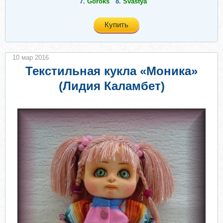
7.
Goroks
8.
Svastya
Купить
10 мар 2016
Текстильная кукла «Моника»
(Лидия Каламбет)