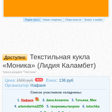
Редкие курсы
Новые складчины
Сборы взносов
Баланс и кешбек
Текстильная кукла
Доступно
«Моника» (Лидия Каламбет)
Тема в разделе "Текстиль"
Цена:
1500 руб
-91%
Взнос:
136 руб
Организатор:
Нафаня
Список участников складчины:
1.
Нафаня
2.
dana.kosareva
3.
Татьяна_Мих
4.
artemdarina2255
5.
творюивытворяю
6.
totochka