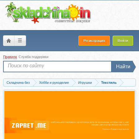
☰
Регистрация
Войти
Правила
Служба поддержки
Найти
Складчина биз
Хобби и рукоделие
Игрушки
Текстиль
Скачать Текстильная кукла «Моника» (Лидия Каламбет)