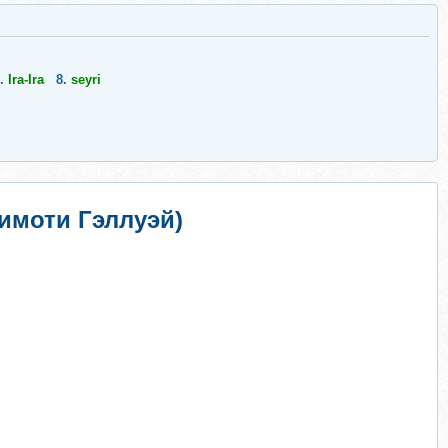
.
Ira-Ira
8.
seyri
Тимоти Гэллуэй)