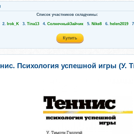
я
Список участников складчины:
2.
Irok_K
3.
Tina13
4.
СолнечныйЗайчик
5.
Nike8
6.
helen2019
7
Купить
нис. Психология успешной игры (У. 