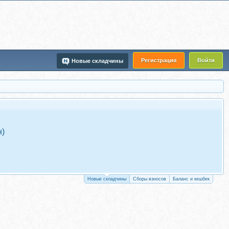
Регистрация
Войти
Новые складчины
н)
Новые складчины
Сборы взносов
Баланс и кешбек