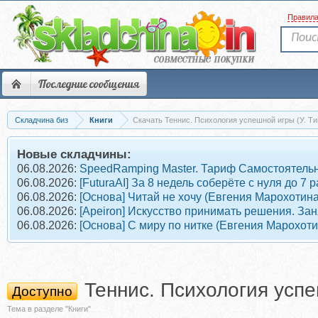
Правил
Последние сообщения
Складчина биз
Книги
Скачать Теннис. Психология успешной игры (У. Т
Новые складчины:
06.08.2026:
SpeedRamping Master. Тариф Самостоятель
06.08.2026:
[FuturaAI] За 8 недель соберёте с нуля до 
06.08.2026:
[Основа] Читай не хочу (Евгения Марохотина
06.08.2026:
[Apeiron] Искусство принимать решения. Зан
06.08.2026:
[Основа] С миру по нитке (Евгения Марохоти
Теннис. Психология успе
Доступно
Тема в разделе "Книги"