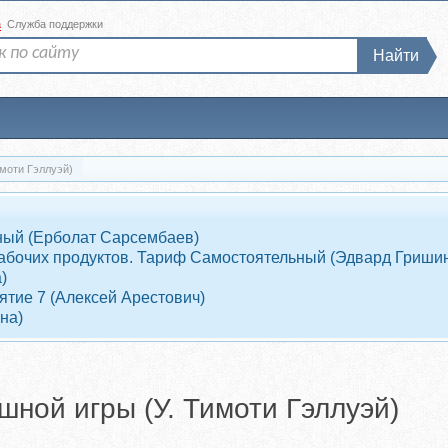
а
Служба поддержки
Найти
имоти Гэллуэй)
ный (Ерболат Сарсембаев)
7 рабочих продуктов. Тариф Самостоятельный (Эдвард Гриши
)
ятие 7 (Алексей Арестович)
на)
шной игры (У. Тимоти Гэллуэй)