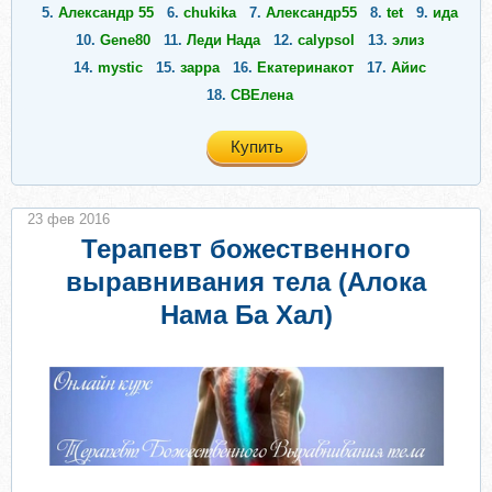
5.
Александр 55
6.
chukika
7.
Александр55
8.
tet
9.
ида
10.
Gene80
11.
Леди Нада
12.
calypsol
13.
элиз
14.
mystic
15.
зарра
16.
Екатеринакот
17.
Айис
18.
СВЕлена
Купить
23 фев 2016
Терапевт божественного
выравнивания тела (Алока
Нама Ба Хал)