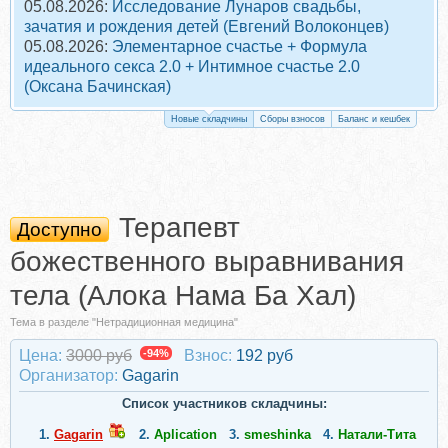
05.08.2026:
Исследование Лунаров свадьбы,
зачатия и рождения детей (Евгений Волоконцев)
05.08.2026:
Элементарное счастье + Формула
идеального секса 2.0 + Интимное счастье 2.0
(Оксана Бачинская)
Новые складчины
Сборы взносов
Баланс и кешбек
Терапевт
Доступно
божественного выравнивания
тела (Алока Нама Ба Хал)
Тема в разделе "Нетрадиционная медицина"
Цена:
3000 руб
-94%
Взнос:
192 руб
Организатор:
Gagarin
Список участников складчины:
1.
Gagarin
2.
Aplication
3.
smeshinka
4.
Натали-Тита