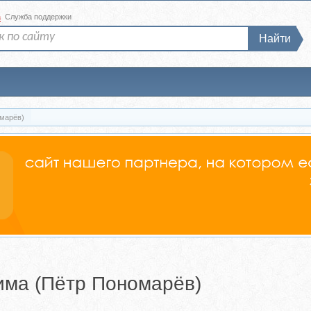
а
Служба поддержки
Найти
омарёв)
има (Пётр Пономарёв)