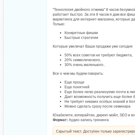
"Технология двойного отжима" 8 часов безумной
работает быстро. За эти 8 часов я дам все фи
маркетинга для интернет-магазина, которые да
Только:
Конкретные фишки
Быстрые стратегии
Которые увеличат Ваши продажи уже сегодня
50% всех советов не требуют бюджета,
20% символического,
30% очень маленького..
Все о чем мы будем говорить:
Еще проще
Еще понятней
Еще более легко реализуемо почти в л
Дает возможность получить еще более 
Не требует никаких особых знаний и б
Можно сделать сразу после семинара
Юзабилити, копирайтин, директ-мэйл, SEO и ко
Формат:
Аудио-запись тренинга
Скрытый текст. Доступен только зарегистри