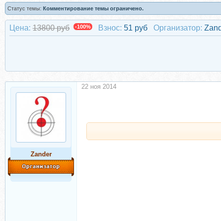
Статус темы:
Комментирование темы ограничено.
Цена:
13800 руб
-100%
Взнос:
51 руб
Организатор:
Zand
22 ноя 2014
Zander