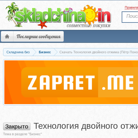
Правил
Последние сообщения
Складчина биз
Бизнес
Скачать Технология двойного отжима (Пётр Пон
Технология двойного отж
Закрыто
Тема в разделе "Бизнес"