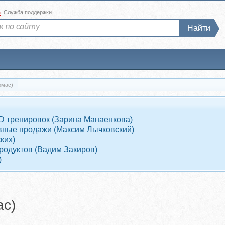
а
Служба поддержки
Найти
омас)
D тренировок (Зарина Манаенкова)
ывные продажи (Максим Лычковский)
ких)
родуктов (Вадим Закиров)
)
ас)