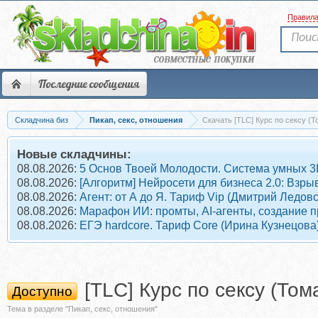
Правил
Последние сообщения
Складчина биз
Пикап, секс, отношения
Скачать [TLC] Курс по сексу (Т
Новые складчины:
08.08.2026:
5 Основ Твоей Молодости. Система умных 3
08.08.2026:
[Алгоритм] Нейросети для бизнеса 2.0: Взр
08.08.2026:
Агент: от А до Я. Тариф Vip (Дмитрий Ледовс
08.08.2026:
Марафон ИИ: промты, AI-агенты, создание п
08.08.2026:
ЕГЭ hardcore. Тариф Core (Ирина Кузнецова
[TLC] Курс по сексу (Том
Доступно
Тема в разделе "Пикап, секс, отношения"