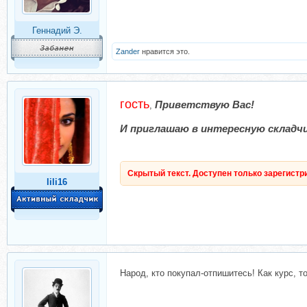
Геннадий Э.
Zander
нравится это.
гость
Приветствую Вас!
,
И приглашаю в интересную складчи
Скрытый текст. Доступен только зарегист
lili16
Народ, кто покупал-отпишитесь! Как курс, т