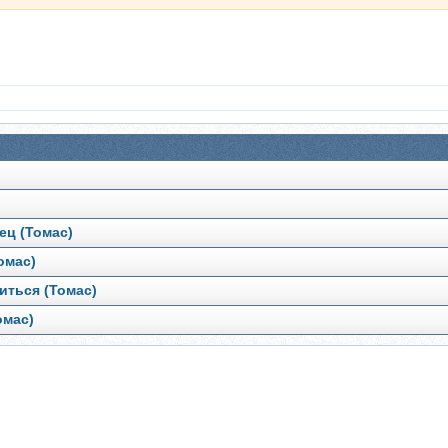
ец (Томас)
омас)
иться (Томас)
омас)