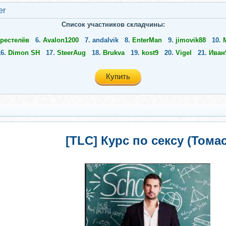
er
Список участников складчины:
рестелёв
6.
Avalon1200
7.
andalvik
8.
EnterMan
9.
jimovik88
10.
16.
Dimon SH
17.
SteerAug
18.
Brukva
19.
kost9
20.
Vigel
21.
Иван
Купить
[TLC] Курс по сексу (Томас