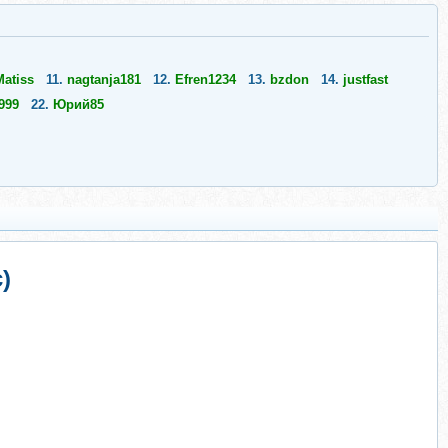
Matiss
11.
nagtanja181
12.
Efren1234
13.
bzdon
14.
justfast
999
22.
Юрий85
)