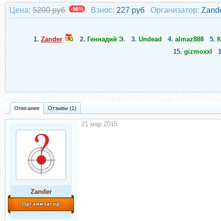
Цена:
5200 руб
-96%
Взнос:
227 руб
Организатор:
Zand
1.
Zander
2.
Геннадий Э.
3.
Undead
4.
almaz888
5.
К
15.
gizmoxxl
Описание
Отзывы (1)
21 мар 2015
Zander