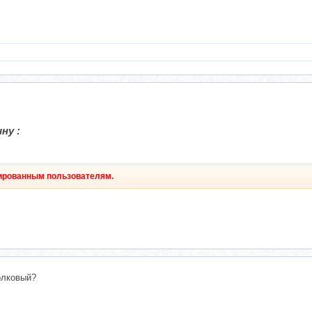
ну :
рированным пользователям.
олковый?